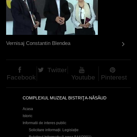
Vernisaj Constantin Blendea
Twitter
Facebook
Youtube
Pinterest
COMPLEXUL MUZEAL BISTRIŢA-NĂSĂUD
Acasa
Istoric
Informatii de interes public
Solicitare informații. Legislație
Buletinul Informativ (Legea 544/2001)