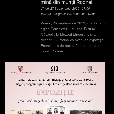
mină din munții Rodnei
Vineri, 27 Septembrie, 2019 - 17:00
Muzeul Etnografic și al Mineritului Rodna
Vineri , 26 septembrie 2019, ora 17, sub
egida Complexului Muzeal Bistrita–
Năsăud , la Muzeul Etnografic și al
Mineritului Rodna va avea loc expoziția
Eșantioane de roci și Flori de mină din
munții Rodnei .