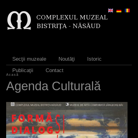
Jump to navigation
Secţii muzeale
Noutăţi
Istoric
Publicaţii
Contact
Acasă
E
Agenda Culturală
ş
t
i
a
i