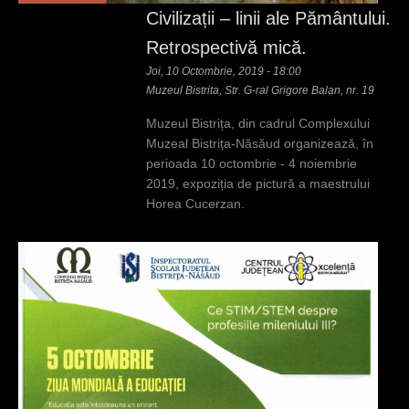
Civilizații – linii ale Pământului.
Retrospectivă mică.
Joi, 10 Octombrie, 2019 - 18:00
Muzeul Bistrita, Str. G-ral Grigore Balan, nr. 19
Muzeul Bistrița, din cadrul Complexului
Muzeal Bistrița-Năsăud organizează, în
perioada 10 octombrie - 4 noiembrie
2019, expoziția de pictură a maestrului
Horea Cucerzan.