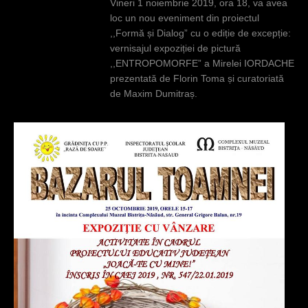
Vineri 1 noiembrie 2019, ora 18, va avea
loc un nou eveniment din proiectul
,,Formă și Dialog” cu o ediție de excepție:
vernisajul expoziției de pictură
,,ENTROPOMORFE” a Mirelei IORDACHE
prezentată de Florin Toma și curatoriată
de Maxim Dumitraș.