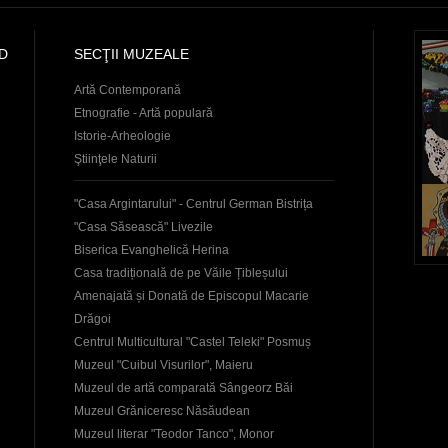
D
SECŢII MUZEALE
Artă Contemporană
Etnografie - Artă populară
Istorie-Arheologie
Ştiinţele Naturii
"Casa Argintarului" - Centrul German Bistrița
"Casa Săsească" Livezile
Biserica Evanghelică Herina
Casa tradițională de pe Văile Țibleșului
Amenajată și Donată de Episcopul Macarie
Drăgoi
Centrul Multicultural "Castel Teleki" Posmuș
Muzeul "Cuibul Visurilor", Maieru
Muzeul de artă comparată Sângeorz Băi
Muzeul Grăniceresc Năsăudean
Muzeul literar "Teodor Tanco", Monor