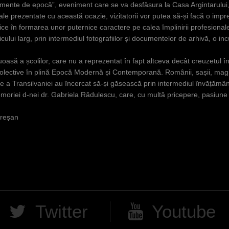
documente de epocă”, eveniment care se
va desfășura la Casa Argintarului, 
e prezentate cu această ocazie, vizitatorii vor putea să-și facă o impresie
tice în formarea unor puternice caractere pe calea împlinirii profesionale
icului larg, prin intermediul fotografiilor și documentelor de arhivă, o in
asă a școlilor, care nu a reprezentat în fapt altceva decât creuzetul în
și colective în plină Epocă Modernă și Contemporană. Românii, sașii, maghia
e a Transilvaniei au încercat să-și găsească prin intermediul învățămân
riei d-nei dr. Gabriela Rădulescu, care, cu multă pricepere, pasiune și
ureșan
Twitter
Youtube