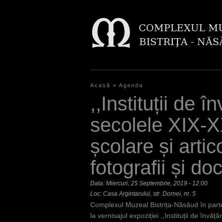
Acasă
»
Agenda
E
,,Instituții de 
ş
secolele XIX-XX
t
școlare și artic
i
fotografii și 
a
i
Data:
Miercuri, 25 Septembrie, 2019 - 12:00
Loc: Casa Argintarului, str. Dornei, nr. 5
c
Complexul Muzeal Bistrița-Năsăud în parten
i
la vernisajul expoziției ,,Instituții de înv