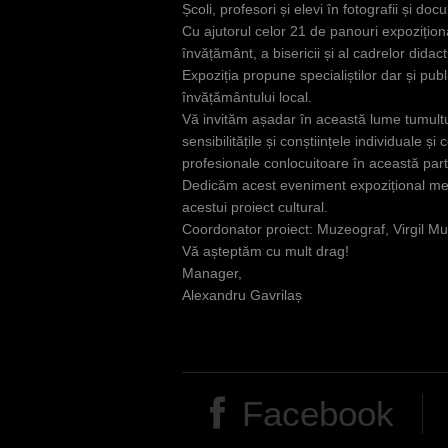
Școli, profesori și elevi în fotografii și 
Cu ajutorul celor 21 de panouri expozițional
învățământ, a bisericii și al cadrelor didac
Expoziția propune specialiștilor dar și publ
învățământului local.
Vă invităm așadar în această lume tumultuo
sensibilitățile și conștiințele individuale 
profesionale conlocuitoare în această part
Dedicăm acest eveniment expozițional memo
acestui proiect cultural.
Coordonator proiect: Muzeograf, Virgil M
Vă așteptăm cu mult drag!
Manager,
Alexandru Gavrilaș
Facebook