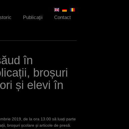
storic
Publicaţii
Contact
ăsăud în
cații, broșuri
ri și elevi în
mbrie 2019, de la ora 13.00 să luați parte
ții, broșuri școlare și articole de presă.