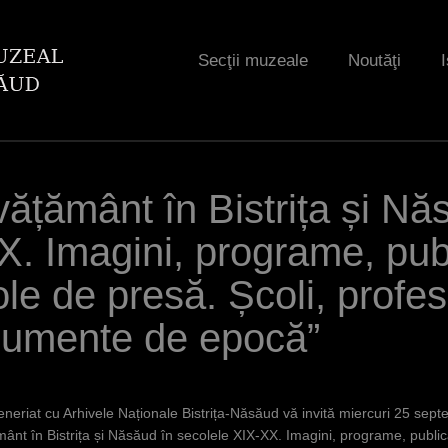
Jump to navigation
Secţii muzeale
Noutăţi
I
învățământ în Bistrița și N
. Imagini, programe, publi
ole de presă. Școli, profeso
documente de epocă”
eriat cu Arhivele Naționale Bistrița-Năsăud vă invită miercuri 25 septe
ățământ în Bistrița și Năsăud în secolele XIX-XX. Imagini, programe, publica