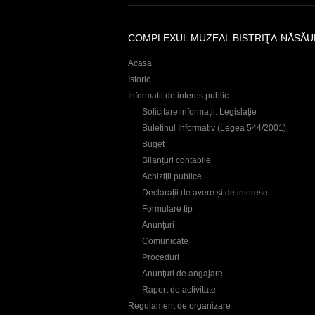
COMPLEXUL MUZEAL BISTRIŢA-NĂSĂU
Acasa
Istoric
Informatii de interes public
Solicitare informații. Legislație
Buletinul Informativ (Legea 544/2001)
Buget
Bilanțuri contabile
Achiziţii publice
Declaraţii de avere și de interese
Formulare tip
Anunţuri
Comunicate
Proceduri
Anunţuri de angajare
Raport de activitate
Regulament de organizare