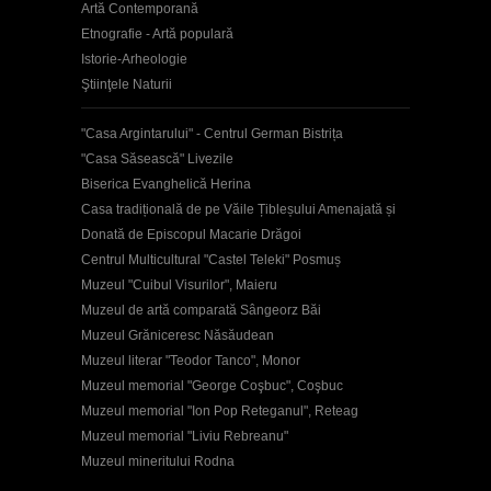
Artă Contemporană
Etnografie - Artă populară
Istorie-Arheologie
Ştiinţele Naturii
"Casa Argintarului" - Centrul German Bistrița
"Casa Săsească" Livezile
Biserica Evanghelică Herina
Casa tradițională de pe Văile Țibleșului Amenajată și
Donată de Episcopul Macarie Drăgoi
Centrul Multicultural "Castel Teleki" Posmuș
Muzeul "Cuibul Visurilor", Maieru
Muzeul de artă comparată Sângeorz Băi
Muzeul Grăniceresc Năsăudean
Muzeul literar "Teodor Tanco", Monor
Muzeul memorial "George Coşbuc", Coşbuc
Muzeul memorial "Ion Pop Reteganul", Reteag
Muzeul memorial "Liviu Rebreanu"
Muzeul mineritului Rodna