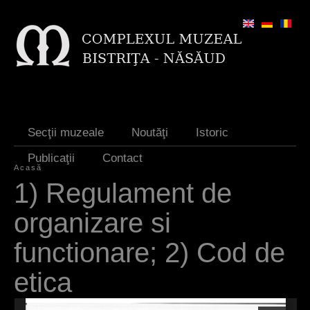
Jump to navigation
Secţii muzeale
Noutăţi
Istoric
Publicaţii
Contact
Acasă
E
1) Regulament de
ş
organizare si
t
functionare; 2) Cod de
i
etica
a
i