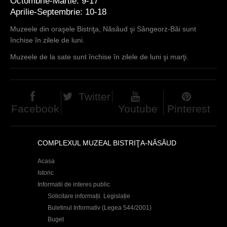
Octombrie-Martie: 9-17
Aprilie-Septembrie: 10-18
Muzeele din oraşele Bistriţa, Năsăud şi Sângeorz-Băi sunt
închise în zilele de luni.
Muzeele de la sate sunt închise în zilele de luni şi marţi.
Twitter
Facebook
Youtube
Pinterest
COMPLEXUL MUZEAL BISTRIŢA-NĂSĂUD
Acasa
Istoric
Informatii de interes public
Solicitare informații. Legislație
Buletinul Informativ (Legea 544/2001)
Buget