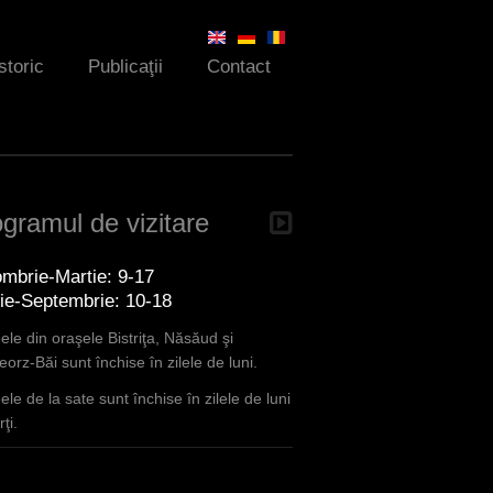
storic
Publicaţii
Contact
gramul de vizitare
mbrie-Martie: 9-17
lie-Septembrie: 10-18
le din oraşele Bistriţa, Năsăud şi
orz-Băi sunt închise în zilele de luni.
le de la sate sunt închise în zilele de luni
ţi.