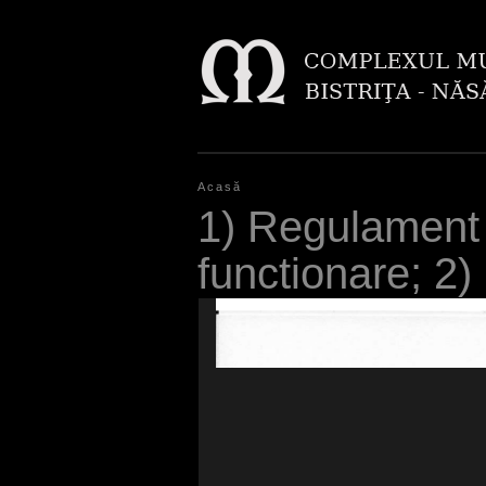
Acasă
E
1) Regulament 
ş
functionare; 2)
t
i
a
i
c
i