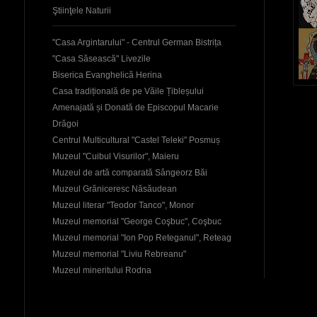
Ştiinţele Naturii
"Casa Argintarului" - Centrul German Bistrița
"Casa Săsească" Livezile
Biserica Evanghelică Herina
Casa tradițională de pe Văile Țibleșului
Amenajată și Donată de Episcopul Macarie
Drăgoi
Centrul Multicultural "Castel Teleki" Posmuș
Muzeul "Cuibul Visurilor", Maieru
Muzeul de artă comparată Sângeorz Băi
Muzeul Grăniceresc Năsăudean
Muzeul literar "Teodor Tanco", Monor
Muzeul memorial "George Coşbuc", Coşbuc
Muzeul memorial "Ion Pop Reteganul", Reteag
Muzeul memorial "Liviu Rebreanu"
Muzeul mineritului Rodna