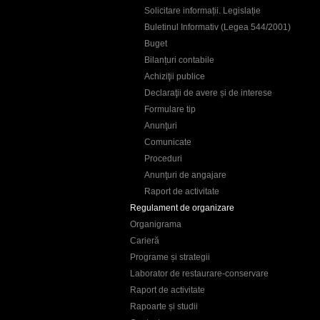
Solicitare informații. Legislație
Buletinul Informativ (Legea 544/2001)
Buget
Bilanțuri contabile
Achiziţii publice
Declaraţii de avere și de interese
Formulare tip
Anunţuri
Comunicate
Proceduri
Anunţuri de angajare
Raport de activitate
Regulament de organizare
Organigrama
Carieră
Programe și strategii
Laborator de restaurare-conservare
Raport de activitate
Rapoarte și studii