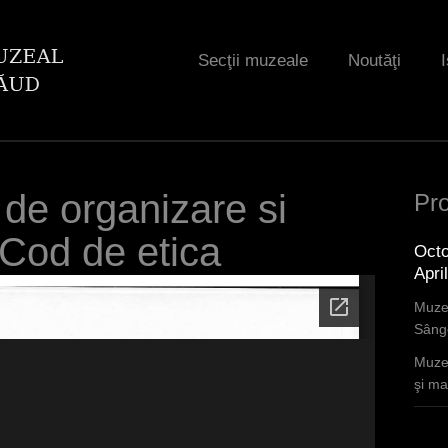
Jump to navigation
Secţii muzeale
Noutăţi
I
de organizare si
Pro
 Cod de etica
Octo
Apri
Muzee
Sânge
Muzee
şi mar