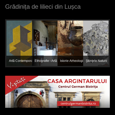
Grădinița de lilieci din Lușca
Artă Contemporană
Etnografie - Artă populară
Istorie-Arheologie
Ştiinţele Naturii