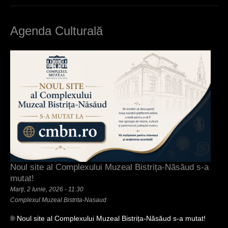
Agenda Culturală
Noul site al Complexului Muzeal Bistrița-Năsăud s-a
No
mutat!
Vin
Marţi, 2 Iunie, 2026 - 11:30
Muz
Complexul Muzeal Bistrita-Nasaud
Cur
🌐
Noul site al Complexului Muzeal Bistrița-Năsăud s-a mutat!
Vin