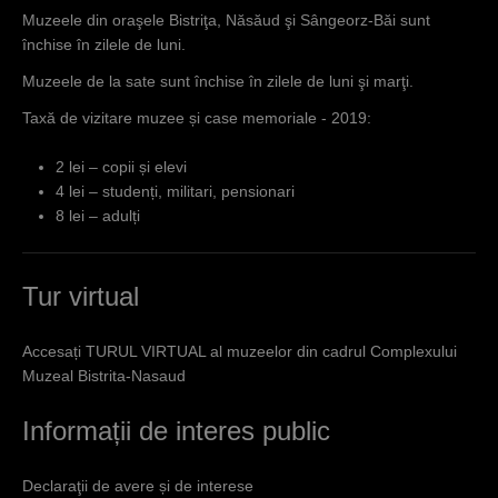
Muzeele din oraşele Bistriţa, Năsăud şi Sângeorz-Băi sunt
închise în zilele de luni.
Muzeele de la sate sunt închise în zilele de luni şi marţi.
Taxă de vizitare muzee și case memoriale - 2019:
2 lei – copii și elevi
4 lei
–
studenți, militari, pensionari
8 lei –
adulți
Tur virtual
Accesați TURUL VIRTUAL al muzeelor din cadrul Complexului
Muzeal Bistrita-Nasaud
Informații de interes public
Declaraţii de avere și de interese