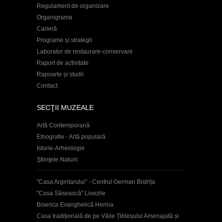
Regulament de organizare
Organigrama
Carieră
Programe și strategii
Laborator de restaurare-conservare
Raport de activitate
Rapoarte și studii
Contact
SECŢII MUZEALE
Artă Contemporană
Etnografie - Artă populară
Istorie-Arheologie
Ştiinţele Naturii
"Casa Argintarului" - Centrul German Bistrița
"Casa Săsească" Livezile
Biserica Evanghelică Herina
Casa tradițională de pe Văile Țibleșului Amenajată și