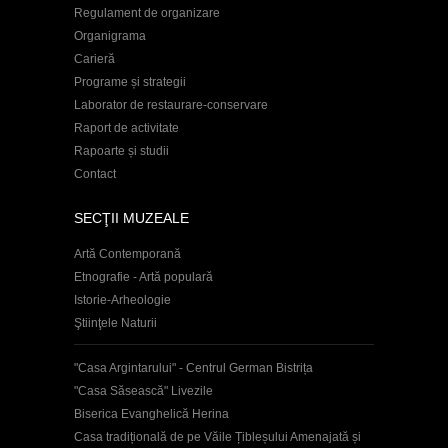
Regulament de organizare
Organigrama
Carieră
Programe și strategii
Laborator de restaurare-conservare
Raport de activitate
Rapoarte și studii
Contact
SECŢII MUZEALE
Artă Contemporană
Etnografie - Artă populară
Istorie-Arheologie
Ştiinţele Naturii
"Casa Argintarului" - Centrul German Bistrița
"Casa Săsească" Livezile
Biserica Evanghelică Herina
Casa tradițională de pe Văile Țibleșului Amenajată și