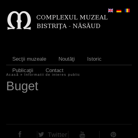
Jump to navigation
Secţii muzeale
Noutăţi
Istoric
Publicaţii
Contact
Acasă
»
Informatii de interes public
E
Buget
ş
t
i
a
i
Twitter