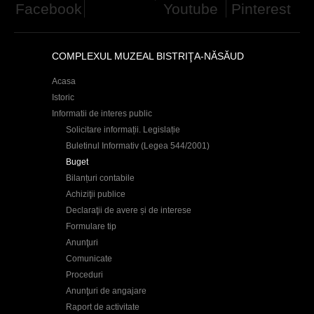
Facebook
Youtube
Pinterest
c
i
COMPLEXUL MUZEAL BISTRIŢA-NĂSĂUD
Acasa
Istoric
Informatii de interes public
Solicitare informații. Legislație
Buletinul Informativ (Legea 544/2001)
Buget
Bilanțuri contabile
Achiziţii publice
Declaraţii de avere și de interese
Formulare tip
Anunţuri
Comunicate
Proceduri
Anunţuri de angajare
Raport de activitate