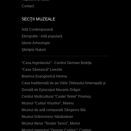
Contact
SECŢII MUZEALE
Artă Contemporană
Etnografie - Artă populară
Istorie-Arheologie
Ştiinţele Naturii
"Casa Argintarului" - Centrul German Bistrița
"Casa Săsească" Livezile
Biserica Evanghelică Herina
Casa tradițională de pe Văile Țibleșului Amenajată și
Donată de Episcopul Macarie Drăgoi
Centrul Multicultural "Castel Teleki" Posmuș
Muzeul "Cuibul Visurilor", Maieru
Muzeul de artă comparată Sângeorz Băi
Muzeul Grăniceresc Năsăudean
Muzeul literar "Teodor Tanco", Monor
Muzeul memorial "George Coşbuc", Coşbuc