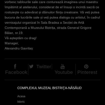
vorbesc tablourile sale care conturează imaginea unui maestru
împătimit al atelierului, considerat de el însuși o incintă sacră ce
rostuiește cu adevărat și dăinuitor ființa creatoare. Vă veți putea
bucura de lucrările sale și veți putea dialoga cu artistul, în cadrul
vernisajului organizat în Sala Bradea a Secției de Artă
Contemporană a Muzeului Bistrița, strada General Grigore
Bălan, nr.19.
Vă așteptăm cu drag!
Manager,
Alexandru Gavrilaș
Twitter
Facebook
Youtube
Pinterest
COMPLEXUL MUZEAL BISTRIŢA-NĂSĂUD
Acasa
Istoric