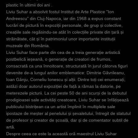
c
plastic în ultimii doi ani .
Liviu Suhar a absolvit fostul Institut de Arte Plastice "Ion
i
Andreescu" din Cluj-Napoca, iar din 1968 a expus constant
lucrări de pictură în expoziții p
ersonale, de grup și colective,
creațiile sale regăsindu-se atât în colecțiile private din țară și
străinătate, cât și în patrimoniul unor importante instituții
muzeale din România.
Liviu Suhar face parte din cea de a treia generație artistică
postbelică ieșeană, o generație de creatori de frumos,
consacrată ca una înnoitoare, structurată în jurul câtorva figuri
devenite de-a lungul anilor emblematice: Dimitrie Găvrileanu,
Ioan Gânju, Corneliu Ionescu și alții. Dintre toți cei enumerați,
astăzi doar autorul expoziției de față a rămas la datorie, pe
meterezele picturii. La cei peste 50 de ani scurși de la debutul
prodigioasei sale activități creatoare, Liviu Suhar se înfățișează
publicului bistrițean ca un artist împlinit în multiplele sale
ipostaze de meșter al penelului și șevaletului, întregit de statutul
de profesor și creator de școală, dar și de comentator subtil de
artă.
Despre ceea ce este la această oră maestrul Liviu Suhar