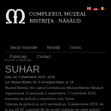
Jump to navigation
Secţii muzeale
Noutăţi
Istoric
Publicaţii
Contact
Acasă
»
Agenda
E
SUHAR
ş
Data:
Joi, 5 Septembrie, 2019 - 18:00
t
Loc: Muzeul Bistrita, Str. G-ral Grigore Balan, nr. 19
Muzeul Bistrița, din cadrul Complexului Muzeal Bistrița-Năsăud
i
organizează, în perioada 5 septembrie -7 octombrie 2019,
a
expoziția de pictură a maestrului Liviu Suhar.
Colecția de pictură ce va fi vernisată joi, 5 septembrie 2019, de
i
la ora 18.00, cuprinde 46 de lucrări realizate de către artistul