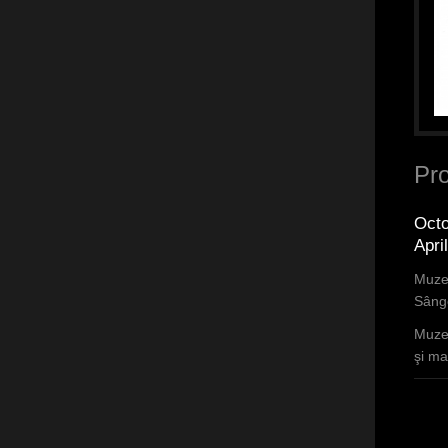
Pro
Octo
Apri
Muzee
Sânge
Muzee
şi mar