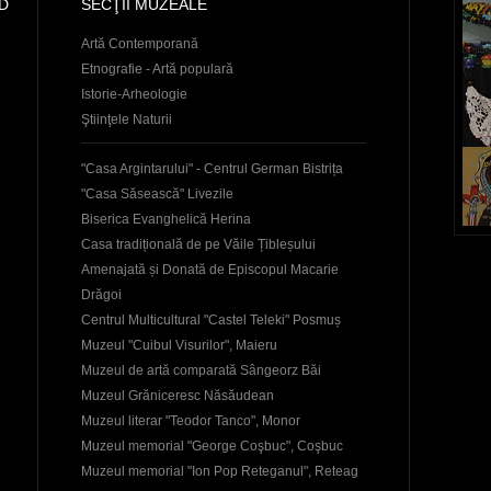
D
SECŢII MUZEALE
Artă Contemporană
Etnografie - Artă populară
Istorie-Arheologie
Ştiinţele Naturii
"Casa Argintarului" - Centrul German Bistrița
"Casa Săsească" Livezile
Biserica Evanghelică Herina
Casa tradițională de pe Văile Țibleșului
Amenajată și Donată de Episcopul Macarie
Drăgoi
Centrul Multicultural "Castel Teleki" Posmuș
Muzeul "Cuibul Visurilor", Maieru
Muzeul de artă comparată Sângeorz Băi
Muzeul Grăniceresc Năsăudean
Muzeul literar "Teodor Tanco", Monor
Muzeul memorial "George Coşbuc", Coşbuc
Muzeul memorial "Ion Pop Reteganul", Reteag