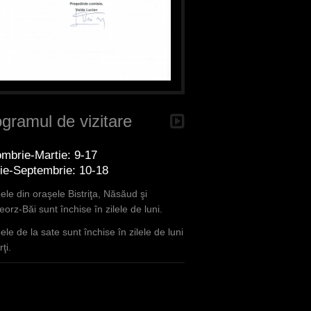
gramul de vizitare
mbrie-Martie: 9-17
lie-Septembrie: 10-18
le din oraşele Bistriţa, Năsăud şi
orz-Băi sunt închise în zilele de luni.
le de la sate sunt închise în zilele de luni
ţi.