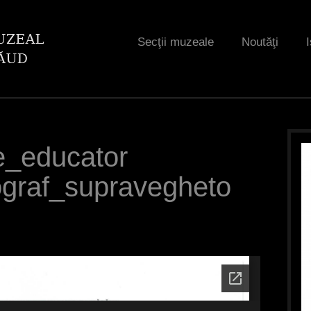
Jump to navigation
Secţii muzeale
Noutăţi
I
le_educator
graf_supravegheto