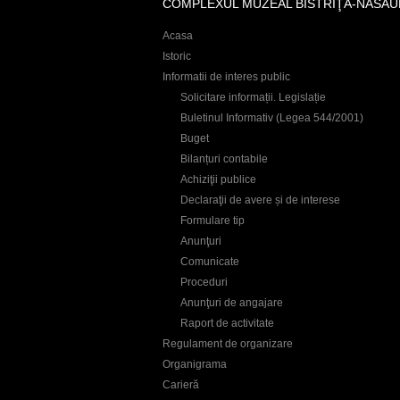
COMPLEXUL MUZEAL BISTRIŢA-NĂSĂU
Acasa
Istoric
Informatii de interes public
Solicitare informații. Legislație
Buletinul Informativ (Legea 544/2001)
Buget
Bilanțuri contabile
Achiziţii publice
Declaraţii de avere și de interese
Formulare tip
Anunţuri
Comunicate
Proceduri
Anunţuri de angajare
Raport de activitate
Regulament de organizare
Organigrama
Carieră