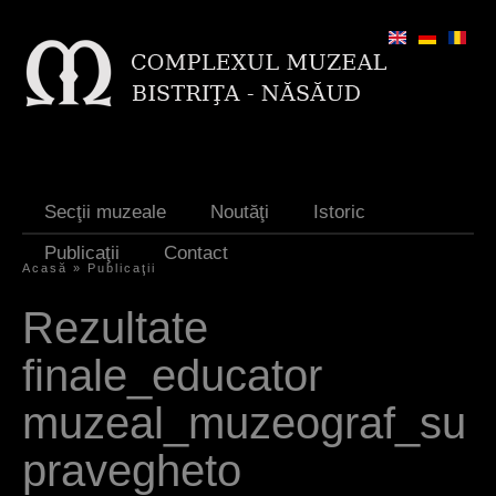
Jump to navigation
Secţii muzeale
Noutăţi
Istoric
Publicaţii
Contact
Acasă
»
Publicaţii
E
Rezultate
ş
finale_educator
t
i
muzeal_muzeograf_su
a
pravegheto
i