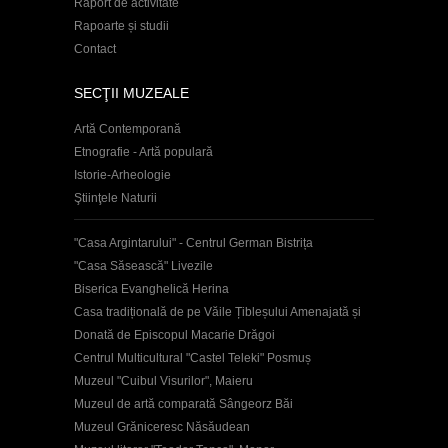
Raport de activitate
Rapoarte și studii
Contact
SECŢII MUZEALE
Artă Contemporană
Etnografie - Artă populară
Istorie-Arheologie
Ştiinţele Naturii
"Casa Argintarului" - Centrul German Bistrița
"Casa Săsească" Livezile
Biserica Evanghelică Herina
Casa tradițională de pe Văile Țibleșului Amenajată și
Donată de Episcopul Macarie Drăgoi
Centrul Multicultural "Castel Teleki" Posmuș
Muzeul "Cuibul Visurilor", Maieru
Muzeul de artă comparată Sângeorz Băi
Muzeul Grăniceresc Năsăudean