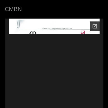
c
CMBN
i