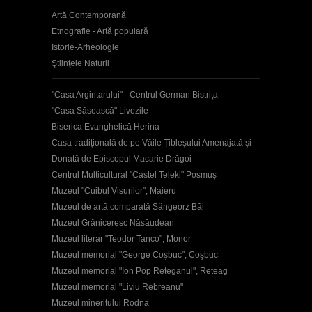
Artă Contemporană
Etnografie - Artă populară
Istorie-Arheologie
Ştiinţele Naturii
"Casa Argintarului" - Centrul German Bistrița
"Casa Săsească" Livezile
Biserica Evanghelică Herina
Casa tradițională de pe Văile Țibleșului Amenajată și
Donată de Episcopul Macarie Drăgoi
Centrul Multicultural "Castel Teleki" Posmuș
Muzeul "Cuibul Visurilor", Maieru
Muzeul de artă comparată Sângeorz Băi
Muzeul Grăniceresc Năsăudean
Muzeul literar "Teodor Tanco", Monor
Muzeul memorial "George Coşbuc", Coşbuc
Muzeul memorial "Ion Pop Reteganul", Reteag
Muzeul memorial "Liviu Rebreanu"
Muzeul mineritului Rodna