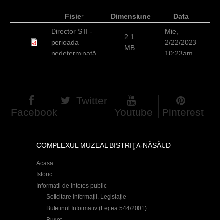
c
Fisier
Dimensiune
Data
i
Director S II -
Mie,
2.1
perioada
2/22/2023
MB
nedeterminată
10:23am
Twitter
Facebook
Youtube
Pinterest
COMPLEXUL MUZEAL BISTRIŢA-NĂSĂUD
Acasa
Istoric
Informatii de interes public
Solicitare informații. Legislație
Buletinul Informativ (Legea 544/2001)
Buget