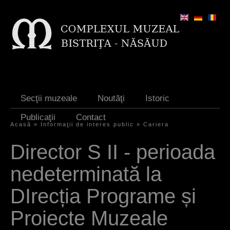
Jump to navigation
Secţii muzeale
Noutăţi
Istoric
Publicaţii
Contact
Acasă
»
Informaţii de interes public
»
Cariera
E
Director S II - perioada
ş
nedeterminată la
t
i
DIrecția Programe și
a
Proiecte Muzeale
i