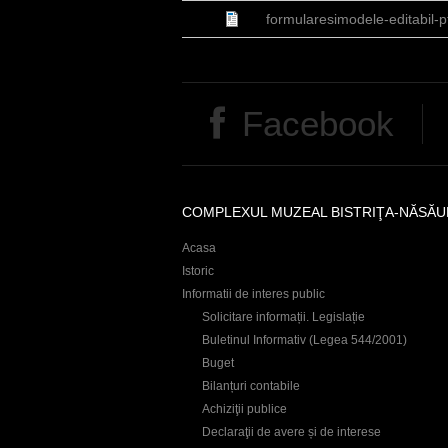
formularesimodele-editabil-p
Facebook
COMPLEXUL MUZEAL BISTRIŢA-NĂSĂU
Acasa
Istoric
Informatii de interes public
Solicitare informații. Legislație
Buletinul Informativ (Legea 544/2001)
Buget
Bilanțuri contabile
Achiziţii publice
Declaraţii de avere și de interese