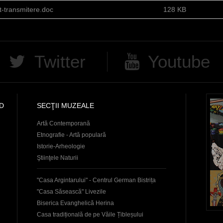
t-transmitere.doc
128 KB
Twitter
Youtube
D
SECŢII MUZEALE
Artă Contemporană
Etnografie - Artă populară
Istorie-Arheologie
Ştiinţele Naturii
"Casa Argintarului" - Centrul German Bistrița
"Casa Săsească" Livezile
Biserica Evanghelică Herina
Casa tradițională de pe Văile Țibleșului