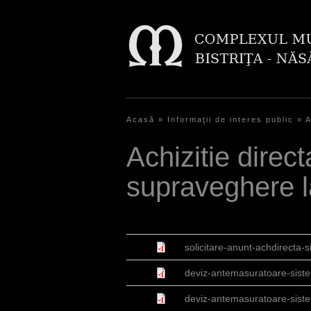
Acasă
»
Informaţii de interes public
»
A
E
Achizitie direct
ş
supraveghere 
t
i
a
solicitare-anunt-achdirecta-
i
deviz-antemasuratoare-sist
c
i
deviz-antemasuratoare-siste