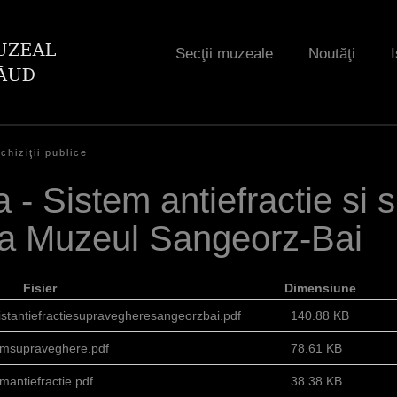
Jump to navigation
Secţii muzeale
Noutăţi
I
chiziţii publice
a - Sistem antiefractie si 
la Muzeul Sangeorz-Bai
Fisier
Dimensiune
sistantiefractiesupravegheresangeorzbai.pdf
140.88 KB
emsupraveghere.pdf
78.61 KB
mantiefractie.pdf
38.38 KB