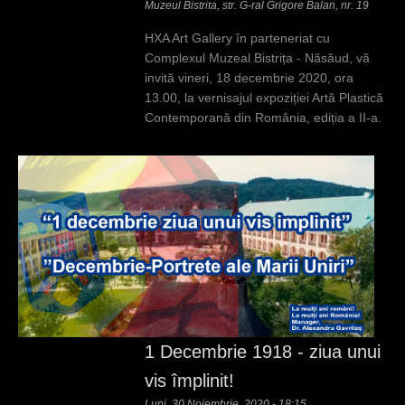
Muzeul Bistrita, str. G-ral Grigore Balan, nr. 19
HXA Art Gallery în parteneriat cu
Complexul Muzeal Bistrița - Năsăud, vă
invită vineri, 18 decembrie 2020, ora
13.00, la vernisajul expoziției Artă Plastică
Contemporană din România, ediția a II-a.
1 Decembrie 1918 - ziua unui
vis împlinit!
Luni, 30 Noiembrie, 2020 - 18:15