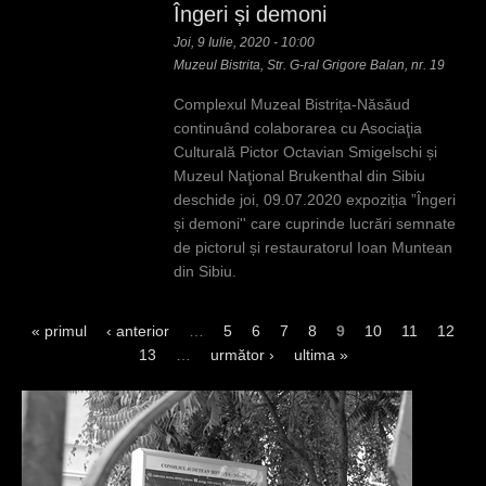
Îngeri și demoni
Joi, 9 Iulie, 2020 - 10:00
Muzeul Bistrita, Str. G-ral Grigore Balan, nr. 19
Complexul Muzeal Bistrița-Năsăud
continuând colaborarea cu Asociaţia
Culturală Pictor Octavian Smigelschi și
Muzeul Naţional Brukenthal din Sibiu
deschide joi, 09.07.2020 expoziția ”Îngeri
și demoni'' care cuprinde lucrări semnate
de pictorul și restauratorul Ioan Muntean
din Sibiu.
« primul
‹ anterior
…
5
6
7
8
9
10
11
12
P
13
…
următor ›
ultima »
a
g
i