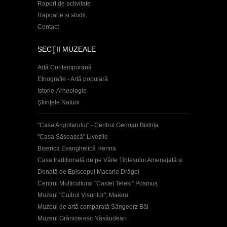
Raport de activitate
Rapoarte și studii
Contact
SECŢII MUZEALE
Artă Contemporană
Etnografie - Artă populară
Istorie-Arheologie
Ştiinţele Naturii
"Casa Argintarului" - Centrul German Bistrița
"Casa Săsească" Livezile
Biserica Evanghelică Herina
Casa tradițională de pe Văile Țibleșului Amenajată și
Donată de Episcopul Macarie Drăgoi
Centrul Multicultural "Castel Teleki" Posmuș
Muzeul "Cuibul Visurilor", Maieru
Muzeul de artă comparată Sângeorz Băi
Muzeul Grăniceresc Năsăudean