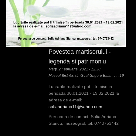
Povestea martisorului -
legenda si patrimoniu
Marţi, 2 Februarie, 2021 - 12:30
Muzeul Bistrita, str. G-ral Grigore Balan, nr. 19
Lucrarile realizate pot fi trimise in
perioada 30.01.2021 - 19.02.2021 la
adresa de e-mail:
sofiaadriana11@yahoo.com
Persoana de contact: Sofia Adriana
Stancu, muzeograf, tel. 0740753442