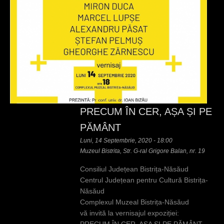
PRECUM ÎN CER, AȘA ȘI PE
PĂMÂNT
Luni, 14 Septembrie, 2020 - 18:00
Muzeul Bistrita, Str. G-ral Grigore Balan, nr. 19
Consiliul Județean Bistrița-Năsăud
Centrul Județean pentru Cultură Bistrița-
Năsăud
Complexul Muzeal Bistrița-Năsăud
vă invită la vernisajul expoziției: