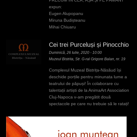
PRECUM ÎN CER, AȘA ȘI PE PĂMÂNT
expun:
Eugen Alupopanu
Miruna Budișteanu
Mihai Chiuaru
Cei trei Purceluși și Pinocchio
Duminică, 26 Iulie, 2020 - 10:00
Muzeul Bistrita, Str. G-ral Grigore Balan, nr. 19
Complexul Muzeal Bistrița-Năsăud își
deschide porțile pentru minunata lume a
teatrului de păpuși! În colaborare cu
talentații artiști de la AnimaArt Association
Cluj-Napoca v-am pregătit două
spectacole pe care nu trebuie să le ratați!