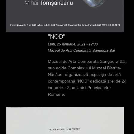
"NOD"
Luni, 25 Ianuarie, 2021 - 12:00
Muzeul de Artă Comparată Sângeorz-Băi
Muzeul de Artă Comparată Sângeorz-Băi,
sub egida Complexului Muzeal Bistrița-
Năsăud, organizează expoziţia de artă
contemporană "NOD" dedicată zilei de 24
ianuarie - Ziua Unirii Principatelor
Române.