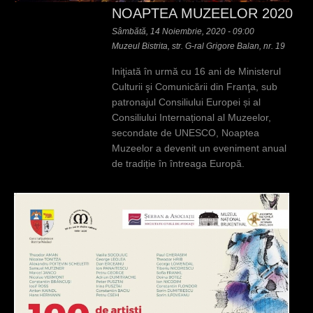
NOAPTEA MUZEELOR 2020
Sâmbătă, 14 Noiembrie, 2020 - 09:00
Muzeul Bistrita, str. G-ral Grigore Balan, nr. 19
Iniţiată în urmă cu 16 ani de Ministerul
Culturii şi Comunicării din Franţa, sub
patronajul Consiliului Europei și al
Consiliului Internațional al Muzeelor,
secondate de UNESCO, Noaptea
Muzeelor a devenit un eveniment anual
de tradiție în întreaga Europă.