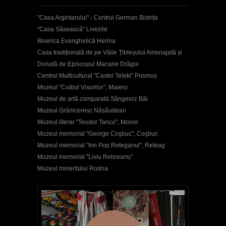
"Casa Argintarului" - Centrul German Bistrița
"Casa Săsească" Livezile
Biserica Evanghelică Herina
Casa tradițională de pe Văile Țibleșului Amenajată și
Donată de Episcopul Macarie Drăgoi
Centrul Multicultural "Castel Teleki" Posmuș
Muzeul "Cuibul Visurilor", Maieru
Muzeul de artă comparată Sângeorz Băi
Muzeul Grăniceresc Năsăudean
Muzeul literar "Teodor Tanco", Monor
Muzeul memorial "George Coşbuc", Coşbuc
Muzeul memorial "Ion Pop Reteganul", Reteag
Muzeul memorial "Liviu Rebreanu"
Muzeul mineritului Rodna