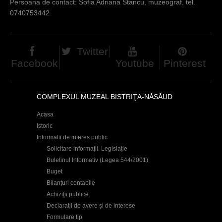
Persoana de contact: Sofia Adriana Stancu, muzeograf, tel.
c
0740753442
i
Twitter
Facebook
Youtube
Pinterest
COMPLEXUL MUZEAL BISTRIŢA-NĂSĂUD
Acasa
Istoric
Informatii de interes public
Solicitare informații. Legislație
Buletinul Informativ (Legea 544/2001)
Buget
Bilanțuri contabile
Achiziţii publice
Declaraţii de avere și de interese
Formulare tip