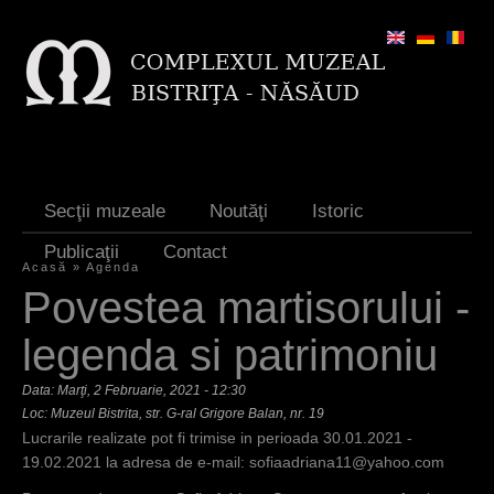
Jump to navigation
Secţii muzeale
Noutăţi
Istoric
Publicaţii
Contact
Acasă
»
Agenda
E
Povestea martisorului -
ş
legenda si patrimoniu
t
Data:
Marţi, 2 Februarie, 2021 - 12:30
i
Loc: Muzeul Bistrita, str. G-ral Grigore Balan, nr. 19
a
Lucrarile realizate pot fi trimise in perioada 30.01.2021 -
19.02.2021 la adresa de e-mail:
sofiaadriana11@yahoo.com
i