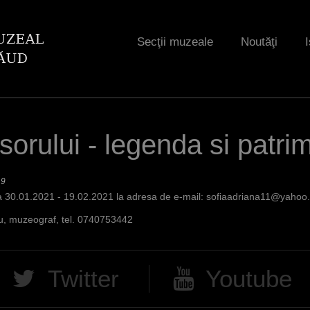
Jump to navigation
Secţii muzeale
Noutăţi
I
orului - legenda si patri
19
oada 30.01.2021 - 19.02.2021 la adresa de e-mail:
sofiaadriana11@yahoo
u, muzeograf, tel. 0740753442
Twitter
Youtube