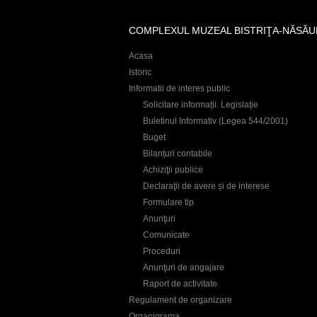
COMPLEXUL MUZEAL BISTRIŢA-NĂSĂU
Acasa
Istoric
Informatii de interes public
Solicitare informații. Legislație
Buletinul Informativ (Legea 544/2001)
Buget
Bilanțuri contabile
Achiziţii publice
Declaraţii de avere și de interese
Formulare tip
Anunţuri
Comunicate
Proceduri
Anunţuri de angajare
Raport de activitate
Regulament de organizare
Organigrama