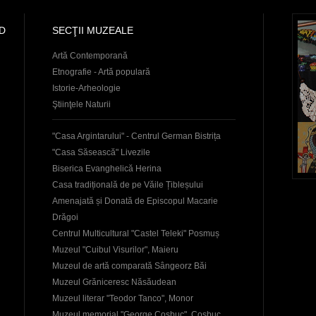
D
SECŢII MUZEALE
Artă Contemporană
Etnografie - Artă populară
Istorie-Arheologie
Ştiinţele Naturii
"Casa Argintarului" - Centrul German Bistrița
"Casa Săsească" Livezile
Biserica Evanghelică Herina
Casa tradițională de pe Văile Țibleșului
Amenajată și Donată de Episcopul Macarie
Drăgoi
Centrul Multicultural "Castel Teleki" Posmuș
Muzeul "Cuibul Visurilor", Maieru
Muzeul de artă comparată Sângeorz Băi
Muzeul Grăniceresc Năsăudean
Muzeul literar "Teodor Tanco", Monor
Muzeul memorial "George Coşbuc", Coşbuc