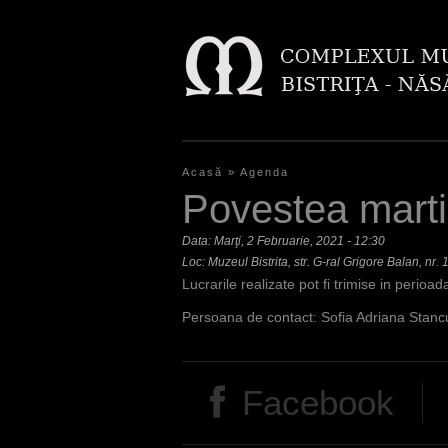
Acasă
»
Agenda
E
Povestea martis
ş
Data:
Marţi, 2 Februarie, 2021 - 12:30
t
Loc: Muzeul Bistrita, str. G-ral Grigore Balan, nr. 
Lucrarile realizate pot fi trimise in peri
i
Persoana de contact: Sofia Adriana Stanc
a
i
Facebook
c
i