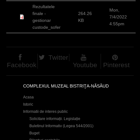
h
Rezultatele
Mon,
finale -
264.26
e
7/4/2022
gestionar
KB
4:55pm
r
custode_sofer
e
Twitter
Facebook
Youtube
Pinterest
COMPLEXUL MUZEAL BISTRIŢA-NĂSĂUD
Acasa
Istoric
Informatii de interes public
Solicitare informații. Legislație
Buletinul Informativ (Legea 544/2001)
Buget