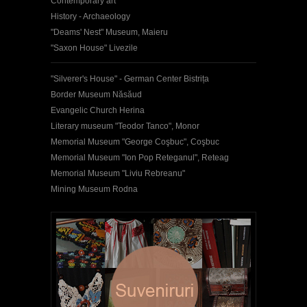
Contemporary art
History - Archaeology
"Deams' Nest" Museum, Maieru
"Saxon House" Livezile
"Silverer's House" - German Center Bistrița
Border Museum Năsăud
Evangelic Church Herina
Literary museum "Teodor Tanco", Monor
Memorial Museum "George Coşbuc", Coşbuc
Memorial Museum "Ion Pop Reteganul", Reteag
Memorial Museum "Liviu Rebreanu"
Mining Museum Rodna