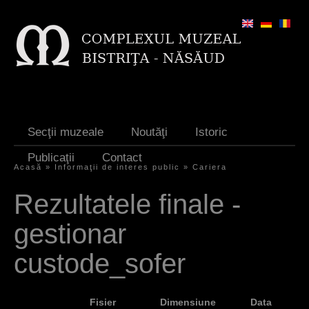
Jump to navigation
Secţii muzeale
Noutăţi
Istoric
Publicaţii
Contact
Acasă
»
Informaţii de interes public
»
Cariera
Y
Rezultatele finale -
o
gestionar
u
a
custode_sofer
r
e
Fisier
Dimensiune
Data