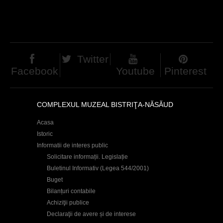
h
a
e
g
r
e
e
Twitter
s
Facebook
Youtube
Pinterest
COMPLEXUL MUZEAL BISTRIŢA-NĂSĂUD
Acasa
Istoric
Informatii de interes public
Solicitare informații. Legislație
Buletinul Informativ (Legea 544/2001)
Buget
Bilanțuri contabile
Achiziţii publice
Declaraţii de avere și de interese