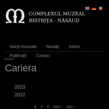
Jump to navigation
Secţii muzeale
Noutăţi
Istoric
Publicaţii
Contact
Home
Y
Cariera
o
u
2023
a
2022
r
e
P
1
2
3
next ›
last »