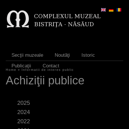
Jump to navigation
Secţii muzeale
Noutăţi
Istoric
Publicaţii
Contact
Home
»
Informatii de interes public
Y
Achiziţii publice
o
u
2025
a
2024
r
2022
e