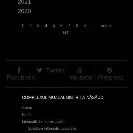
2021
h
2020
e
r
P
1
2
3
4
5
6
7
8
9
…
next ›
last »
e
a
g
e
s
Twitter
Facebook
Youtube
Pinterest
COMPLEXUL MUZEAL BISTRIŢA-NĂSĂUD
Acasa
Istoric
Informatii de interes public
Solicitare informații. Legislație