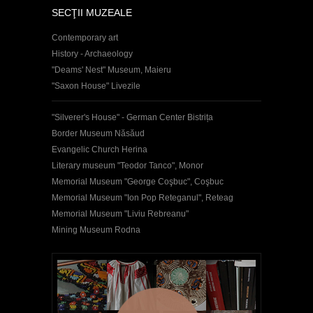
SECŢII MUZEALE
Contemporary art
History - Archaeology
"Deams' Nest" Museum, Maieru
"Saxon House" Livezile
"Silverer's House" - German Center Bistrița
Border Museum Năsăud
Evangelic Church Herina
Literary museum "Teodor Tanco", Monor
Memorial Museum "George Coşbuc", Coşbuc
Memorial Museum "Ion Pop Reteganul", Reteag
Memorial Museum "Liviu Rebreanu"
Mining Museum Rodna