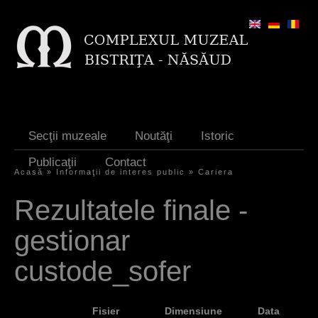
Jump to navigation
Secţii muzeale
Noutăţi
Istoric
Publicaţii
Contact
Acasă
»
Informaţii de interes public
»
Cariera
Y
Rezultatele finale -
o
gestionar
u
a
custode_sofer
r
e
Fisier
Dimensiune
Data