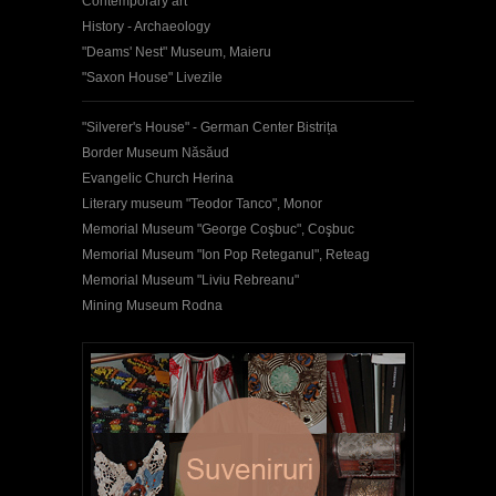
Contemporary art
History - Archaeology
"Deams' Nest" Museum, Maieru
"Saxon House" Livezile
"Silverer's House" - German Center Bistrița
Border Museum Năsăud
Evangelic Church Herina
Literary museum "Teodor Tanco", Monor
Memorial Museum "George Coşbuc", Coşbuc
Memorial Museum "Ion Pop Reteganul", Reteag
Memorial Museum "Liviu Rebreanu"
Mining Museum Rodna