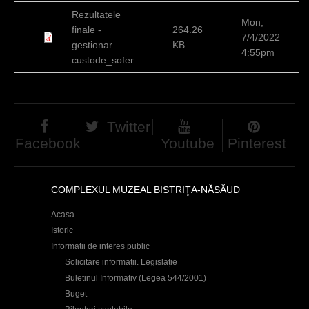
h
Rezultatele
Mon,
finale -
264.26
e
7/4/2022
gestionar
KB
4:55pm
r
custode_sofer
e
Twitter
Facebook
Youtube
Pinterest
COMPLEXUL MUZEAL BISTRIŢA-NĂSĂUD
Acasa
Istoric
Informatii de interes public
Solicitare informații. Legislație
Buletinul Informativ (Legea 544/2001)
Buget