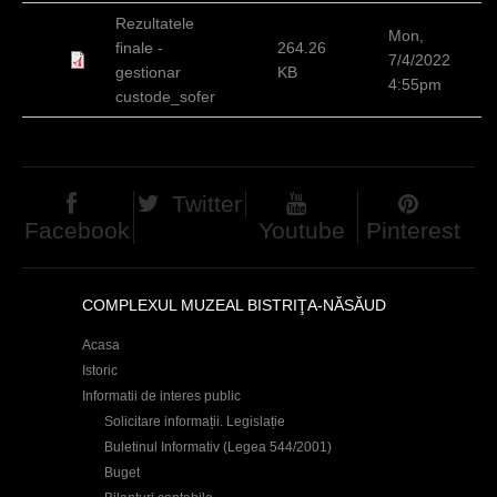
h
Rezultatele
Mon,
finale -
264.26
e
7/4/2022
gestionar
KB
4:55pm
r
custode_sofer
e
Twitter
Facebook
Youtube
Pinterest
COMPLEXUL MUZEAL BISTRIŢA-NĂSĂUD
Acasa
Istoric
Informatii de interes public
Solicitare informații. Legislație
Buletinul Informativ (Legea 544/2001)
Buget