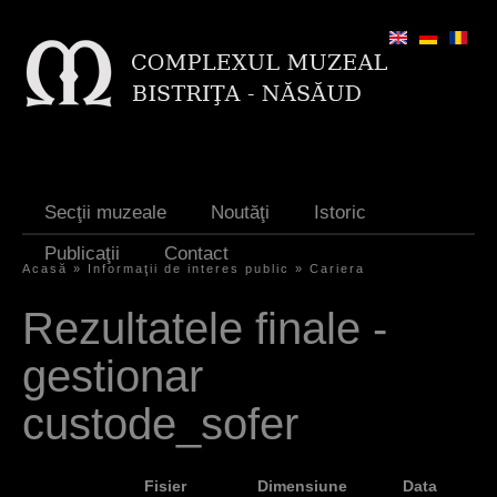
Jump to navigation
Secţii muzeale
Noutăţi
Istoric
Publicaţii
Contact
Acasă
»
Informaţii de interes public
»
Cariera
Y
Rezultatele finale -
o
gestionar
u
a
custode_sofer
r
e
Fisier
Dimensiune
Data