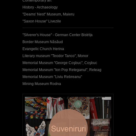
Contemporary art
History - Archaeology
"Deams' Nest" Museum, Maieru
"Saxon House" Livezile
"Silverer's House" - German Center Bistrița
Border Museum Năsăud
Evangelic Church Herina
Literary museum "Teodor Tanco", Monor
Memorial Museum "George Coşbuc", Coşbuc
Memorial Museum "Ion Pop Reteganul", Reteag
Memorial Museum "Liviu Rebreanu"
Mining Museum Rodna