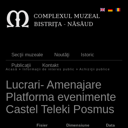
Jump to navigation
Secţii muzeale
Noutăţi
Istoric
Publicaţii
Kontakt
Acasă
»
Informaţii de interes public
»
Achiziţii publice
S
Lucrari- Amenajare
i
Platforma evenimente
e
s
Castel Teleki Posmus
i
n
Fisier
Dimensiune
Data