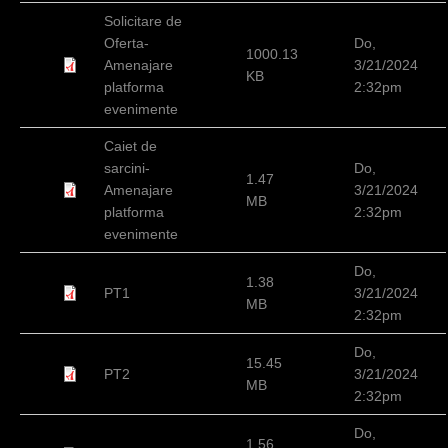
d
Solicitare de
Oferta-
Do,
h
1000.13
Amenajare
3/21/2024
KB
i
platforma
2:32pm
evenimente
e
Caiet de
r
sarcini-
Do,
1.47
Amenajare
3/21/2024
MB
platforma
2:32pm
evenimente
Do,
1.38
PT1
3/21/2024
MB
2:32pm
Do,
15.45
PT2
3/21/2024
MB
2:32pm
Do,
1.56