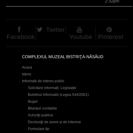
2:32pm
Twitter
Facebook
Youtube
Pinterest
COMPLEXUL MUZEAL BISTRIŢA-NĂSĂUD
Acasa
Istoric
Informatii de interes public
Solicitare informații. Legislație
Buletinul Informativ (Legea 544/2001)
Buget
Bilanțuri contabile
Achiziţii publice
Declaraţii de avere și de interese
Formulare tip