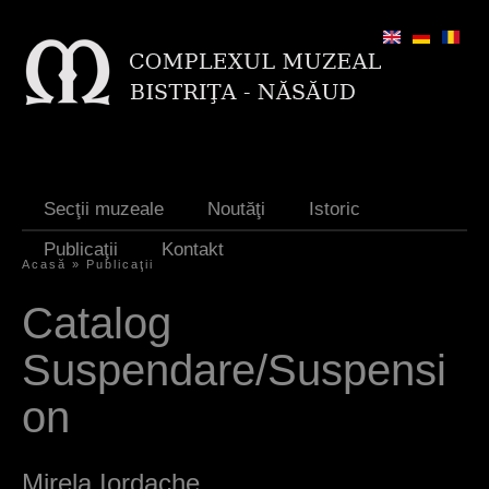
Jump to navigation
Secţii muzeale
Noutăţi
Istoric
Publicaţii
Kontakt
Acasă
»
Publicaţii
S
Catalog
i
Suspendare/Suspensi
e
s
on
i
n
Mirela Iordache