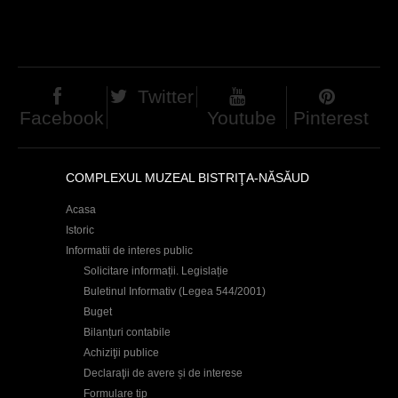
d
i
h
t
i
e
Twitter
e
n
Facebook
Youtube
Pinterest
r
COMPLEXUL MUZEAL BISTRIŢA-NĂSĂUD
Acasa
Istoric
Informatii de interes public
Solicitare informații. Legislație
Buletinul Informativ (Legea 544/2001)
Buget
Bilanțuri contabile
Achiziţii publice
Declaraţii de avere și de interese
Formulare tip