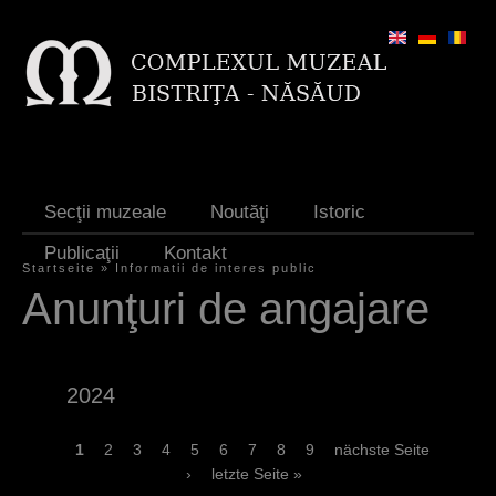
Jump to navigation
Secţii muzeale
Noutăţi
Istoric
Publicaţii
Kontakt
Startseite
»
Informatii de interes public
S
Anunţuri de angajare
i
e
2024
s
i
S
1
2
3
4
5
6
7
8
9
nächste Seite
›
letzte Seite »
n
e