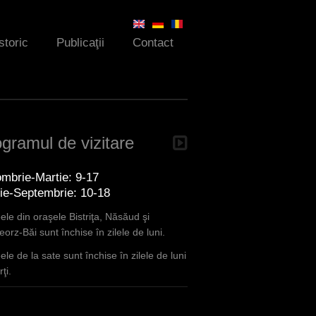
storic
Publicaţii
Contact
gramul de vizitare
mbrie-Martie: 9-17
lie-Septembrie: 10-18
le din oraşele Bistriţa, Năsăud şi
orz-Băi sunt închise în zilele de luni.
le de la sate sunt închise în zilele de luni
ţi.