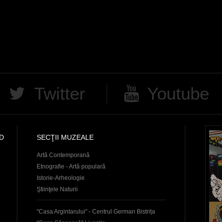
Twitter
Youtube
D
SECŢII MUZEALE
Artă Contemporană
Etnografie - Artă populară
Istorie-Arheologie
Ştiinţele Naturii
"Casa Argintarului" - Centrul German Bistrița