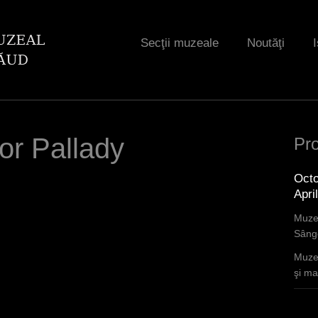
Jump to navigation
Secţii muzeale
Noutăţi
I
or Pallady
Pro
Octo
Apri
Muzee
Sânge
Muzee
şi mar