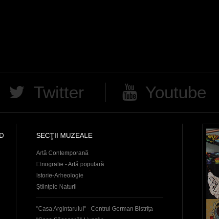
Twitter
Youtube
D
SECŢII MUZEALE
Artă Contemporană
Etnografie - Artă populară
Istorie-Arheologie
Ştiinţele Naturii
"Casa Argintarului" - Centrul German Bistrița