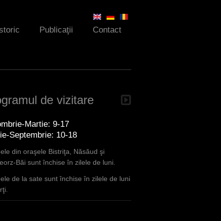
storic
Publicaţii
Contact
gramul de vizitare
mbrie-Martie: 9-17
lie-Septembrie: 10-18
le din oraşele Bistriţa, Năsăud şi
orz-Băi sunt închise în zilele de luni.
le de la sate sunt închise în zilele de luni
ţi.