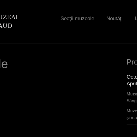
Jump to navigation
Secţii muzeale
Noutăţi
I
le
Pro
Octo
Apri
Muzee
Sânge
Muzee
şi mar