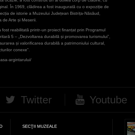
inal. În 1969, clădirea a fost inaugurată cu o expoziție de
secția de istorie a Muzeului Județean Bistrița-Năsăud,
a de Arte și Meserii.
 fost reabilitată printr-un proiect finanțat prin Programul
itară 5 – „Dezvoltarea durabilă și promovarea turismului”,
rarea și valorificarea durabilă a patrimoniului cultural,
turilor conexe”.
sa-argintarului/
Twitter
Youtube
D
SECŢII MUZEALE