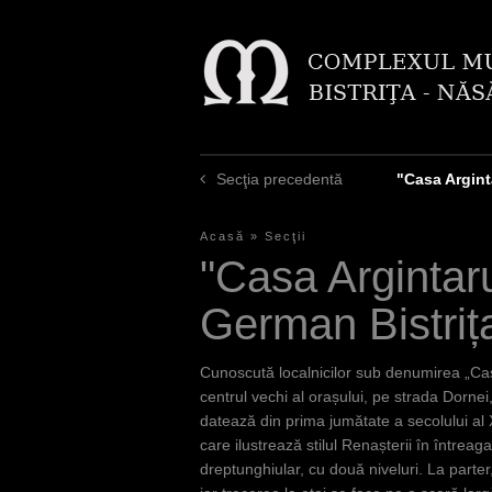
Secţia precedentă
"Casa Argint
Acasă
»
Secţii
E
"Casa Argintaru
ş
German Bistriț
t
i
Cunoscută localnicilor sub denumirea „Casa
a
centrul vechi al orașului, pe strada Dornei
datează din prima jumătate a secolului al 
i
care ilustrează stilul Renașterii în întreag
c
dreptunghiular, cu două niveluri. La parter,