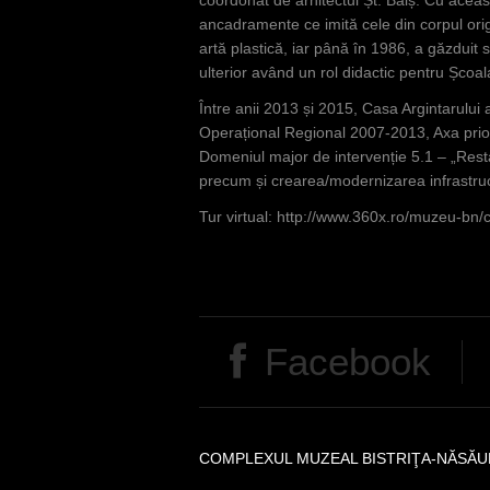
ancadramente ce imită cele din corpul orig
artă plastică, iar până în 1986, a găzduit 
ulterior având un rol didactic pentru Școal
Între anii 2013 și 2015, Casa Argintarului a
Operațional Regional 2007-2013, Axa prior
Domeniul major de intervenție 5.1 – „Restau
precum și crearea/modernizarea infrastruc
Tur virtual:
http://www.360x.ro/muzeu-bn/ca
Facebook
COMPLEXUL MUZEAL BISTRIŢA-NĂSĂU