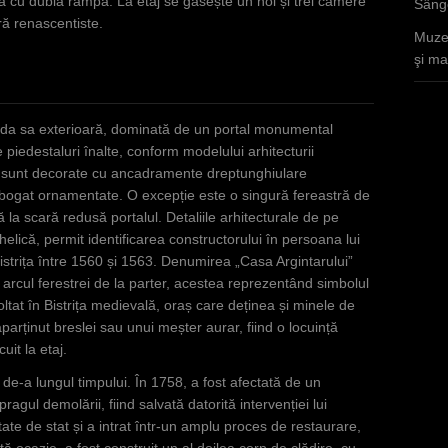
rgă cu dublă rampă. La etaj se găsește un hol și trei camere
Sânge
ră renascentiste.
Muzee
şi mar
țada sa exterioară, dominată de un portal monumental
e piedestaluri înalte, conform modelului arhitecturii
ele sunt decorate cu ancadramente dreptunghiulare
i bogat ornamentate. O excepție este o singură fereastră de
ă la scară redusă portalul. Detaliile arhitecturale de pe
helică, permit identificarea constructorului în persoana lui
Bistrița între 1560 și 1563. Denumirea „Casa Argintarului”
 arcul ferestrei de la parter, acestea reprezentând simbolul
ltat în Bistrița medievală, oraș care deținea și minele de
arținut breslei sau unui meșter aurar, fiind o locuință
uit la etaj.
de-a lungul timpului. În 1758, a fost afectată de un
ragul demolării, fiind salvată datorită intervenției lui
ate de stat și a intrat într-un amplu proces de restaurare,
ă ocazie, a fost construit un al doilea corp de clădire, cu