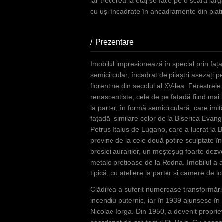
iar trecerea la etaj se face pe o scară la
i
cu uși încadrate în ancadramente din piat
Prezentare
(tab activ)
Imobilul impresionează în special prin fa
semicircular, încadrat de pilaștri așezați p
florentine din secolul al XV-lea. Ferestr
renascentiste, cele de pe fațadă fiind ma
la parter, în formă semicirculară, care imit
fațadă, similare celor de la Biserica Evang
Petrus Italus de Lugano, care a lucrat la 
provine de la cele două potire sculptate în
breslei aurarilor, un meșteșug foarte dezvo
metale prețioase de la Rodna. Imobilul a ap
tipică, cu ateliere la parter și camere de loc
Clădirea a suferit numeroase transformări 
incendiu puternic, iar în 1939 ajunsese în p
Nicolae Iorga. Din 1950, a devenit propriet
coordonat de arhitectul Șt. Balș. Cu aceast