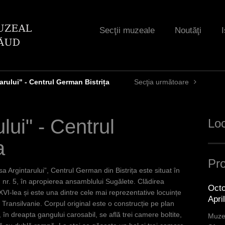
Jump to navigation
Secţii muzeale
Noutăţi
I
arului" - Centrul German Bistrița
Secţia următoare
lui" - Centrul
Loc
a
Pro
 Argintarului”, Centrul German din Bistrița este situat în
, nr. 5, în apropierea ansamblului Sugălete. Clădirea
Octo
XVI-lea și este una dintre cele mai reprezentative locuințe
Apri
a Transilvanie. Corpul original este o construcție pe plan
 în dreapta gangului carosabil, se află trei camere boltite,
Muzee