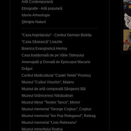
Artă Contemporană
Etnografie - Artă populară
Istorie-Arheologie
Ştiinţele Naturii
"Casa Argintarului" - Centrul German Bistrița
"Casa Săsească" Livezile
Biserica Evanghelică Herina
Casa tradițională de pe Văile Țibleșului
Amenajată și Donată de Episcopul Macarie
Drăgoi
Centrul Multicultural "Castel Teleki" Posmuș
Muzeul "Cuibul Visurilor", Maieru
Muzeul de artă comparată Sângeorz Băi
Muzeul Grăniceresc Năsăudean
Muzeul literar "Teodor Tanco", Monor
Muzeul memorial "George Coşbuc", Coşbuc
Muzeul memorial "Ion Pop Reteganul", Reteag
Muzeul memorial "Liviu Rebreanu"
Muzeul mineritului Rodna