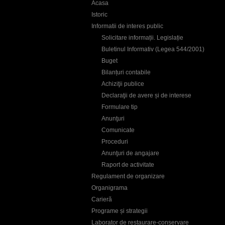
Acasa
Istoric
Informatii de interes public
Solicitare informații. Legislație
Buletinul Informativ (Legea 544/2001)
Buget
Bilanțuri contabile
Achiziţii publice
Declaraţii de avere și de interese
Formulare tip
Anunţuri
Comunicate
Proceduri
Anunţuri de angajare
Raport de activitate
Regulament de organizare
Organigrama
Carieră
Programe și strategii
Laborator de restaurare-conservare