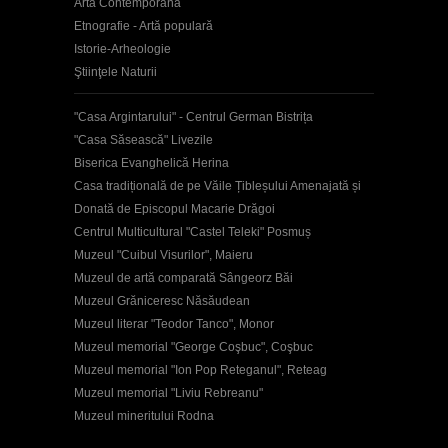
Artă Contemporană
Etnografie - Artă populară
Istorie-Arheologie
Ştiinţele Naturii
"Casa Argintarului" - Centrul German Bistrița
"Casa Săsească" Livezile
Biserica Evanghelică Herina
Casa tradițională de pe Văile Țibleșului Amenajată și
Donată de Episcopul Macarie Drăgoi
Centrul Multicultural "Castel Teleki" Posmuș
Muzeul "Cuibul Visurilor", Maieru
Muzeul de artă comparată Sângeorz Băi
Muzeul Grăniceresc Năsăudean
Muzeul literar "Teodor Tanco", Monor
Muzeul memorial "George Coşbuc", Coşbuc
Muzeul memorial "Ion Pop Reteganul", Reteag
Muzeul memorial "Liviu Rebreanu"
Muzeul mineritului Rodna