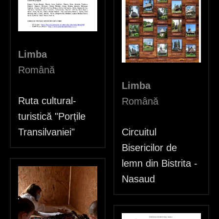
Limba
Română
Limba
Ruta cultural-
Română
turistică "Porțile
Transilvaniei"
Circuitul
Bisericilor de
lemn din Bistrita -
Nasaud