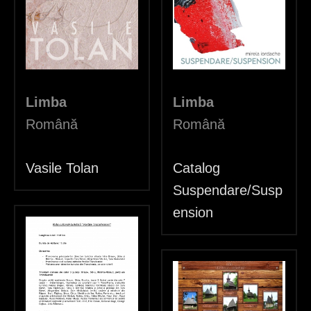
c
i
Limba
Limba
Română
Română
Vasile Tolan
Catalog
Suspendare/Susp
ension