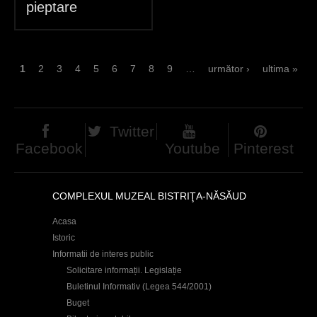
pieptare
P
1
2
3
4
5
6
7
8
9
…
următor ›
ultima »
a
g
Twitter
i
Facebook
Youtube
Pinterest
n
i
COMPLEXUL MUZEAL BISTRIŢA-NĂSĂUD
Acasa
Istoric
Informatii de interes public
Solicitare informații. Legislație
Buletinul Informativ (Legea 544/2001)
Buget