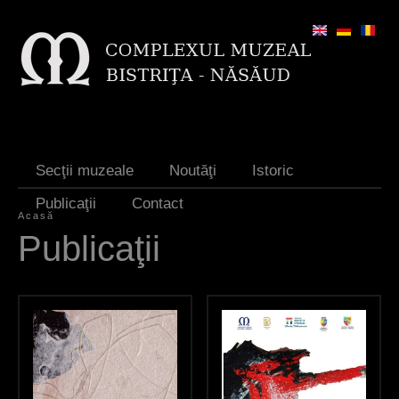
Jump to navigation
Secţii muzeale
Noutăţi
Istoric
Publicaţii
Contact
Acasă
E
Publicaţii
ş
t
i
a
i