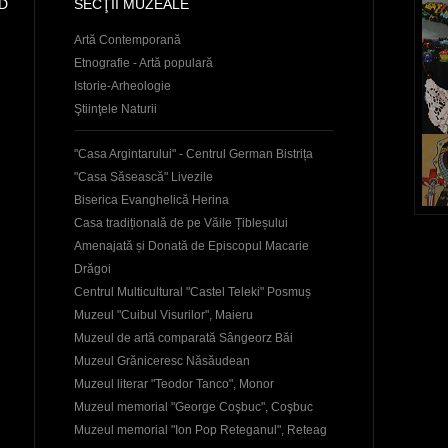
D
SECŢII MUZEALE
Artă Contemporană
Etnografie - Artă populară
Istorie-Arheologie
Ştiinţele Naturii
"Casa Argintarului" - Centrul German Bistrița
"Casa Săsească" Livezile
Biserica Evanghelică Herina
Casa tradițională de pe Văile Țibleșului
Amenajată și Donată de Episcopul Macarie
Drăgoi
Centrul Multicultural "Castel Teleki" Posmuș
Muzeul "Cuibul Visurilor", Maieru
Muzeul de artă comparată Sângeorz Băi
Muzeul Grăniceresc Năsăudean
Muzeul literar "Teodor Tanco", Monor
Muzeul memorial "George Coşbuc", Coşbuc
Muzeul memorial "Ion Pop Reteganul", Reteag