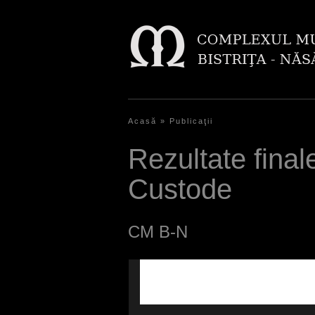
Acasă
»
Publicaţii
E
ş
Rezultate fina
t
Custode
i
a
CM B-N
i
c
i