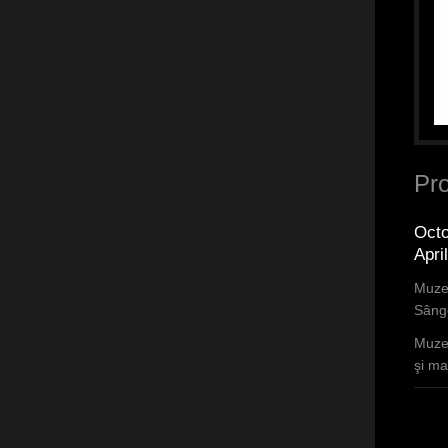
Pro
Octo
Apri
Muzee
Sânge
Muzee
şi mar