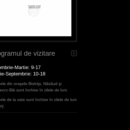
gramul de vizitare
mbrie-Martie: 9-17
lie-Septembrie: 10-18
le din oraşele Bistriţa, Năsăud şi
orz-Băi sunt închise în zilele de luni.
le de la sate sunt închise în zilele de luni
ţi.