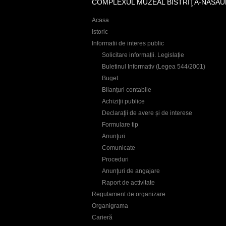
COMPLEXUL MUZEAL BISTRIŢA-NĂSĂU
Acasa
Istoric
Informatii de interes public
Solicitare informații. Legislație
Buletinul Informativ (Legea 544/2001)
Buget
Bilanțuri contabile
Achiziţii publice
Declaraţii de avere și de interese
Formulare tip
Anunţuri
Comunicate
Proceduri
Anunţuri de angajare
Raport de activitate
Regulament de organizare
Organigrama
Carieră