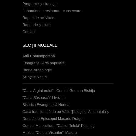
Programe și strategii
Laborator de restaurare-conservare
Raport de activitate
Rapoarte și studii
Contact
SECŢII MUZEALE
Artă Contemporană
Etnografie - Artă populară
Istorie-Arheologie
Ştiinţele Naturii
"Casa Argintarului" - Centrul German Bistrița
"Casa Săsească" Livezile
Biserica Evanghelică Herina
Casa tradițională de pe Văile Țibleșului Amenajată și
Donată de Episcopul Macarie Drăgoi
Centrul Multicultural "Castel Teleki" Posmuș
Muzeul "Cuibul Visurilor", Maieru