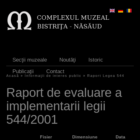
Jump to navigation
Secţii muzeale
Noutăţi
Istoric
Publicaţii
Contact
Acasă
»
Informaţii de interes public
»
Raport Legea 544
E
Raport de evaluare a
ş
implementarii legii
t
i
544/2001
a
i
Fisier
Dimensiune
Data