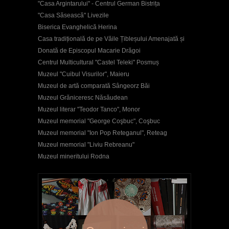
"Casa Argintarului" - Centrul German Bistrița
"Casa Săsească" Livezile
Biserica Evanghelică Herina
Casa tradițională de pe Văile Țibleșului Amenajată și
Donată de Episcopul Macarie Drăgoi
Centrul Multicultural "Castel Teleki" Posmuș
Muzeul "Cuibul Visurilor", Maieru
Muzeul de artă comparată Sângeorz Băi
Muzeul Grăniceresc Năsăudean
Muzeul literar "Teodor Tanco", Monor
Muzeul memorial "George Coşbuc", Coşbuc
Muzeul memorial "Ion Pop Reteganul", Reteag
Muzeul memorial "Liviu Rebreanu"
Muzeul mineritului Rodna