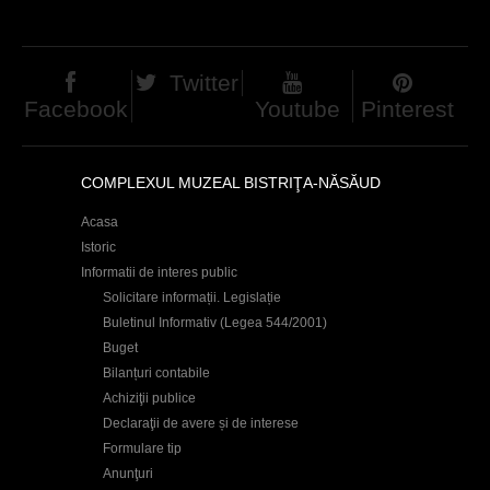
c
i
Twitter
Facebook
Youtube
Pinterest
COMPLEXUL MUZEAL BISTRIŢA-NĂSĂUD
Acasa
Istoric
Informatii de interes public
Solicitare informații. Legislație
Buletinul Informativ (Legea 544/2001)
Buget
Bilanțuri contabile
Achiziţii publice
Declaraţii de avere și de interese
Formulare tip
Anunţuri