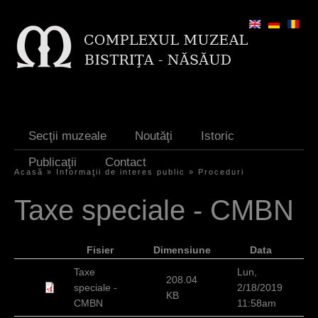
Jump to navigation
Secţii muzeale
Noutăţi
Istoric
Publicaţii
Contact
Acasă
»
Informaţii de interes public
»
Proceduri
E
Taxe speciale - CMBN
ş
t
Fisier
Dimensiune
Data
i
Taxe
Lun,
208.04
a
speciale -
2/18/2019
KB
CMBN
11:58am
i