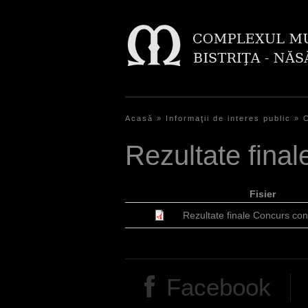
Acasă
»
Informaţii de interes public
»
E
Rezultate final
ş
t
Fisier
i
Rezultate finale Concurs cont
a
i
c
Facebook
i