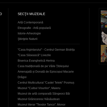
D
SECŢII MUZEALE
Artă Contemporană
Etnografie - Artă populară
Istorie-Arheologie
Ştiinţele Naturii
"Casa Argintarului" - Centrul German Bistrița
"Casa Săsească" Livezile
Biserica Evanghelică Herina
Casa tradițională de pe Văile Țibleșului
Amenajată și Donată de Episcopul Macarie
Drăgoi
Centrul Multicultural "Castel Teleki" Posmuș
Muzeul "Cuibul Visurilor", Maieru
Muzeul de artă comparată Sângeorz Băi
Muzeul Grăniceresc Năsăudean
Muzeul literar "Teodor Tanco", Monor