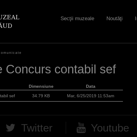
Jump to navigation
Secţii muzeale
Noutăţi
I
Comunicate
e Concurs contabil sef
Dimensiune
Data
abil sef
34.79 KB
Mar, 6/25/2019 11:53am
Twitter
Youtube