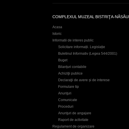
COMPLEXUL MUZEAL BISTRIŢA-NĂSĂU
Acasa
Istoric
Informatii de interes public
Solicitare informații. Legislație
Buletinul Informativ (Legea 544/2001)
Buget
Bilanțuri contabile
Achiziţii publice
Declaraţii de avere și de interese
Formulare tip
Anunţuri
Comunicate
Proceduri
Anunţuri de angajare
Raport de activitate
Regulament de organizare