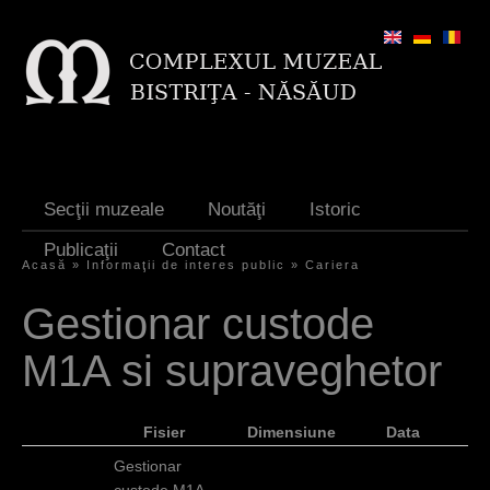
Jump to navigation
Secţii muzeale
Noutăţi
Istoric
Publicaţii
Contact
Acasă
»
Informaţii de interes public
»
Cariera
E
Gestionar custode
ş
M1A si supraveghetor
t
i
Fisier
Dimensiune
Data
a
Gestionar
i
custode M1A