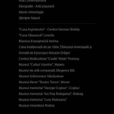
Artă Contemporană
Etnografie - Artă populară
Istorie-Arheologie
Ştiinţele Naturii
"Casa Argintarului" - Centrul German Bistrița
"Casa Săsească" Livezile
Biserica Evanghelică Herina
Casa tradițională de pe Văile Țibleșului Amenajată și
Donată de Episcopul Macarie Drăgoi
Centrul Multicultural "Castel Teleki" Posmuș
Muzeul "Cuibul Visurilor", Maieru
Muzeul de artă comparată Sângeorz Băi
Muzeul Grăniceresc Năsăudean
Muzeul literar "Teodor Tanco", Monor
Muzeul memorial "George Coşbuc", Coşbuc
Muzeul memorial "Ion Pop Reteganul", Reteag
Muzeul memorial "Liviu Rebreanu"
Muzeul mineritului Rodna