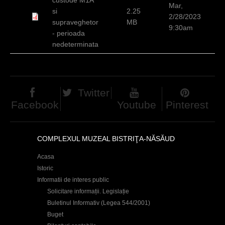
Mar,
c
si
2.25
2/28/2023
supraveghetor
MB
i
9:30am
- perioada
nedeterminata
Twitter
Facebook
Youtube
Pinterest
COMPLEXUL MUZEAL BISTRIŢA-NĂSĂUD
Acasa
Istoric
Informatii de interes public
Solicitare informații. Legislație
Buletinul Informativ (Legea 544/2001)
Buget