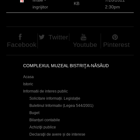
KB
c
ingrijitor
2:30pm
i
Twitter
Facebook
Youtube
Pinterest
COMPLEXUL MUZEAL BISTRIŢA-NĂSĂUD
Acasa
Istoric
Informatii de interes public
Solicitare informații. Legislație
Buletinul Informativ (Legea 544/2001)
Buget
Bilanțuri contabile
Achiziţii publice
Declaraţii de avere și de interese