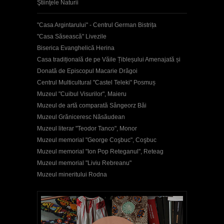
Ştiinţele Naturii
"Casa Argintarului" - Centrul German Bistrița
"Casa Săsească" Livezile
Biserica Evanghelică Herina
Casa tradițională de pe Văile Țibleșului Amenajată și
Donată de Episcopul Macarie Drăgoi
Centrul Multicultural "Castel Teleki" Posmuș
Muzeul "Cuibul Visurilor", Maieru
Muzeul de artă comparată Sângeorz Băi
Muzeul Grăniceresc Năsăudean
Muzeul literar "Teodor Tanco", Monor
Muzeul memorial "George Coşbuc", Coşbuc
Muzeul memorial "Ion Pop Reteganul", Reteag
Muzeul memorial "Liviu Rebreanu"
Muzeul mineritului Rodna