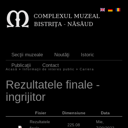
Jump to navigation
Secţii muzeale
Noutăţi
Istoric
Publicaţii
Contact
Acasă
»
Informaţii de interes public
»
Cariera
E
Rezultatele finale -
ş
ingrijitor
t
i
Fisier
Dimensiune
Data
a
Rezultatele
Mie,
i
225.08
finale -
7/20/2022