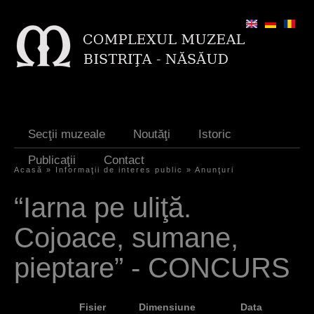
Jump to navigation
Secţii muzeale
Noutăţi
Istoric
Publicaţii
Contact
Acasă
»
Informaţii de interes public
»
Anunţuri
E
“Iarna pe uliţă.
ş
Cojoace, sumane,
t
i
pieptare” - CONCURS
a
i
Fisier
Dimensiune
Data