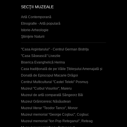
SECŢII MUZEALE
Artă Contemporană
Etnografie - Artă populară
Istorie-Arheologie
Ştiinţele Naturii
"Casa Argintarului" - Centrul German Bistrița
"Casa Săsească" Livezile
Biserica Evanghelică Herina
Casa tradițională de pe Văile Țibleșului Amenajată și
Donată de Episcopul Macarie Drăgoi
Centrul Multicultural "Castel Teleki" Posmuș
Muzeul "Cuibul Visurilor", Maieru
Muzeul de artă comparată Sângeorz Băi
Muzeul Grăniceresc Năsăudean
Muzeul literar "Teodor Tanco", Monor
Muzeul memorial "George Coşbuc", Coşbuc
Muzeul memorial "Ion Pop Reteganul", Reteag