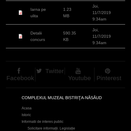
c
Joi,
Iarna pe
1.23
11/7/2019
i
ulita
MB
9:34am
Joi,
Detalii
590.35
11/7/2019
concurs
KB
9:34am
Twitter
Facebook
Youtube
Pinterest
COMPLEXUL MUZEAL BISTRIŢA-NĂSĂUD
Acasa
Istoric
Informatii de interes public
Solicitare informații. Legislație