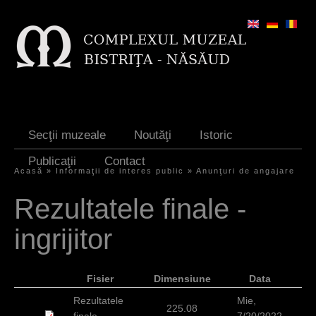
Jump to navigation
Secţii muzeale
Noutăţi
Istoric
Publicaţii
Contact
Acasă
»
Informaţii de interes public
»
Anunţuri de angajare
E
Rezultatele finale -
ş
ingrijitor
t
i
Fisier
Dimensiune
Data
a
Rezultatele
Mie,
i
225.08
finale -
7/20/2022