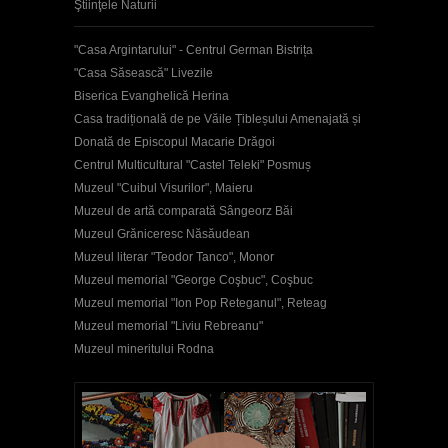
Ştiinţele Naturii
"Casa Argintarului" - Centrul German Bistrița
"Casa Săsească" Livezile
Biserica Evanghelică Herina
Casa tradițională de pe Văile Țibleșului Amenajată și
Donată de Episcopul Macarie Drăgoi
Centrul Multicultural "Castel Teleki" Posmuș
Muzeul "Cuibul Visurilor", Maieru
Muzeul de artă comparată Sângeorz Băi
Muzeul Grăniceresc Năsăudean
Muzeul literar "Teodor Tanco", Monor
Muzeul memorial "George Coşbuc", Coşbuc
Muzeul memorial "Ion Pop Reteganul", Reteag
Muzeul memorial "Liviu Rebreanu"
Muzeul mineritului Rodna