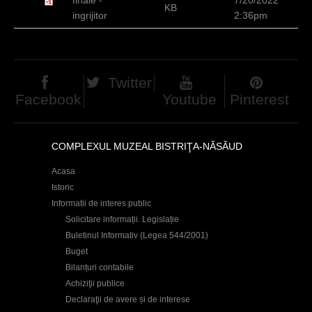
KB
c
ingrijitor
2:36pm
i
Twitter
Facebook
Youtube
Pinterest
COMPLEXUL MUZEAL BISTRIŢA-NĂSĂUD
Acasa
Istoric
Informatii de interes public
Solicitare informații. Legislație
Buletinul Informativ (Legea 544/2001)
Buget
Bilanțuri contabile
Achiziţii publice
Declaraţii de avere și de interese