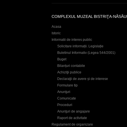
COMPLEXUL MUZEAL BISTRIŢA-NĂSĂU
Acasa
Istoric
Informatii de interes public
Solicitare informații. Legislație
Buletinul Informativ (Legea 544/2001)
Buget
Bilanțuri contabile
Achiziţii publice
Declaraţii de avere și de interese
Formulare tip
Anunţuri
Comunicate
Proceduri
Anunţuri de angajare
Raport de activitate
Regulament de organizare