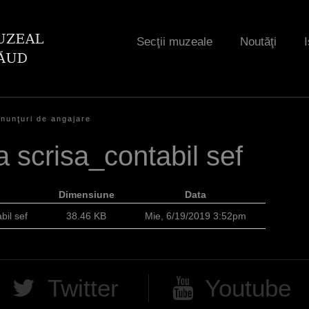
Jump to navigation
Secţii muzeale
Noutăţi
I
nunţuri de angajare
 scrisa_contabil sef
Dimensiune
Data
bil sef
38.46 KB
Mie, 6/19/2019 3:52pm
Twitter
Youtube