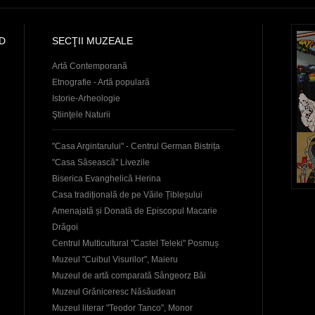
D
SECŢII MUZEALE
Artă Contemporană
Etnografie - Artă populară
Istorie-Arheologie
Ştiinţele Naturii
"Casa Argintarului" - Centrul German Bistrița
"Casa Săsească" Livezile
Biserica Evanghelică Herina
Casa tradițională de pe Văile Țibleșului
Amenajată și Donată de Episcopul Macarie
Drăgoi
Centrul Multicultural "Castel Teleki" Posmuș
Muzeul "Cuibul Visurilor", Maieru
Muzeul de artă comparată Sângeorz Băi
Muzeul Grăniceresc Năsăudean
Muzeul literar "Teodor Tanco", Monor