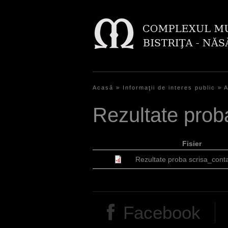
Acasă
»
Informaţii de interes public
»
A
E
Rezultate proba
ş
t
Fisier
i
Rezultate proba scrisa_conta
a
i
c
Facebook
i