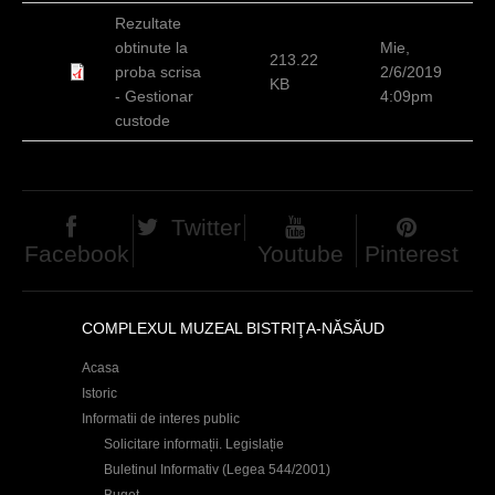
c
Rezultate
obtinute la
Mie,
i
213.22
proba scrisa
2/6/2019
KB
- Gestionar
4:09pm
custode
Twitter
Facebook
Youtube
Pinterest
COMPLEXUL MUZEAL BISTRIŢA-NĂSĂUD
Acasa
Istoric
Informatii de interes public
Solicitare informații. Legislație
Buletinul Informativ (Legea 544/2001)
Buget