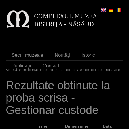
Jump to navigation
Secţii muzeale
Noutăţi
Istoric
Publicaţii
Contact
Acasă
»
Informaţii de interes public
»
Anunţuri de angajare
E
Rezultate obtinute la
ş
proba scrisa -
t
i
Gestionar custode
a
i
Fisier
Dimensiune
Data