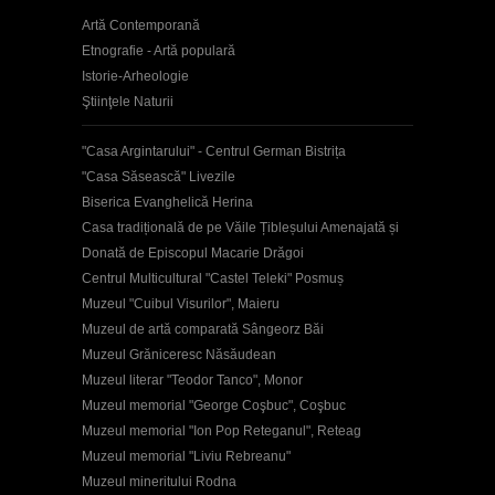
Artă Contemporană
Etnografie - Artă populară
Istorie-Arheologie
Ştiinţele Naturii
"Casa Argintarului" - Centrul German Bistrița
"Casa Săsească" Livezile
Biserica Evanghelică Herina
Casa tradițională de pe Văile Țibleșului Amenajată și
Donată de Episcopul Macarie Drăgoi
Centrul Multicultural "Castel Teleki" Posmuș
Muzeul "Cuibul Visurilor", Maieru
Muzeul de artă comparată Sângeorz Băi
Muzeul Grăniceresc Năsăudean
Muzeul literar "Teodor Tanco", Monor
Muzeul memorial "George Coşbuc", Coşbuc
Muzeul memorial "Ion Pop Reteganul", Reteag
Muzeul memorial "Liviu Rebreanu"
Muzeul mineritului Rodna