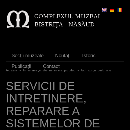
Jump to navigation
Secţii muzeale
Noutăţi
Istoric
Publicaţii
Contact
Acasă
»
Informaţii de interes public
»
Achiziţii publice
E
SERVICII DE
ş
INTRETINERE,
t
i
REPARARE A
a
SISTEMELOR DE
i