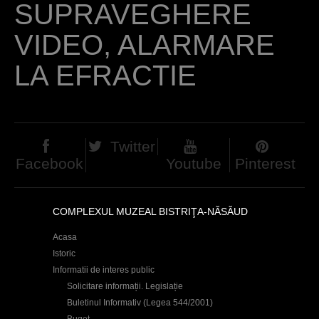
SUPRAVEGHERE
c
i
VIDEO, ALARMARE
LA EFRACTIE
Twitter
Facebook
Youtube
Pinterest
COMPLEXUL MUZEAL BISTRIŢA-NĂSĂUD
Acasa
Istoric
Informatii de interes public
Solicitare informații. Legislație
Buletinul Informativ (Legea 544/2001)
Buget