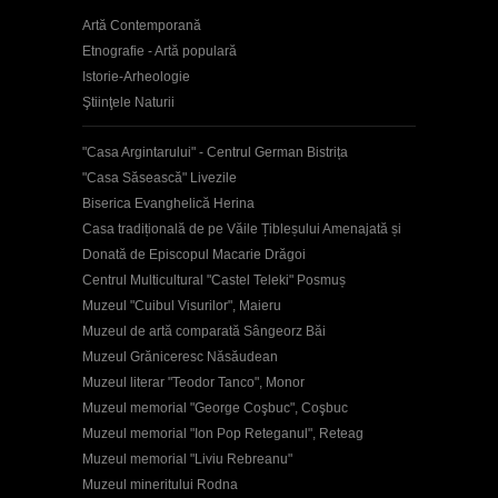
Artă Contemporană
Etnografie - Artă populară
Istorie-Arheologie
Ştiinţele Naturii
"Casa Argintarului" - Centrul German Bistrița
"Casa Săsească" Livezile
Biserica Evanghelică Herina
Casa tradițională de pe Văile Țibleșului Amenajată și
Donată de Episcopul Macarie Drăgoi
Centrul Multicultural "Castel Teleki" Posmuș
Muzeul "Cuibul Visurilor", Maieru
Muzeul de artă comparată Sângeorz Băi
Muzeul Grăniceresc Năsăudean
Muzeul literar "Teodor Tanco", Monor
Muzeul memorial "George Coşbuc", Coşbuc
Muzeul memorial "Ion Pop Reteganul", Reteag
Muzeul memorial "Liviu Rebreanu"
Muzeul mineritului Rodna