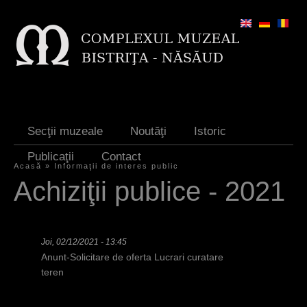
Jump to navigation
Secţii muzeale
Noutăţi
Istoric
Publicaţii
Contact
Acasă
»
Informaţii de interes public
E
Achiziţii publice - 2021
ş
t
Joi, 02/12/2021 - 13:45
i
Anunt-Solicitare de oferta Lucrari curatare
a
teren
i