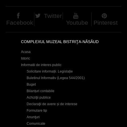
c
i
Twitter
Facebook
Youtube
Pinterest
COMPLEXUL MUZEAL BISTRIŢA-NĂSĂUD
Acasa
Istoric
Informatii de interes public
Solicitare informații. Legislație
Buletinul Informativ (Legea 544/2001)
Buget
Bilanțuri contabile
Achiziţii publice
Declaraţii de avere și de interese
Formulare tip
Anunţuri
Comunicate