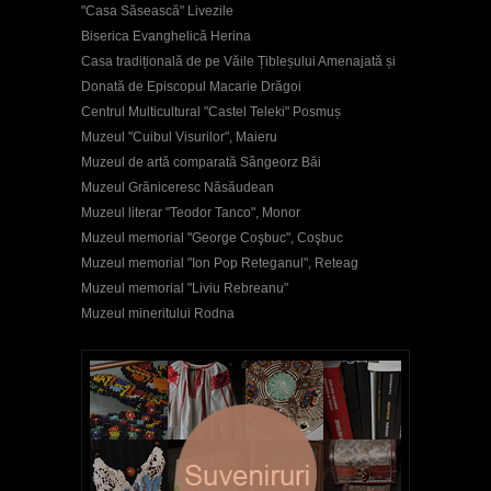
"Casa Săsească" Livezile
Biserica Evanghelică Herina
Casa tradițională de pe Văile Țibleșului Amenajată și
Donată de Episcopul Macarie Drăgoi
Centrul Multicultural "Castel Teleki" Posmuș
Muzeul "Cuibul Visurilor", Maieru
Muzeul de artă comparată Sângeorz Băi
Muzeul Grăniceresc Năsăudean
Muzeul literar "Teodor Tanco", Monor
Muzeul memorial "George Coşbuc", Coşbuc
Muzeul memorial "Ion Pop Reteganul", Reteag
Muzeul memorial "Liviu Rebreanu"
Muzeul mineritului Rodna