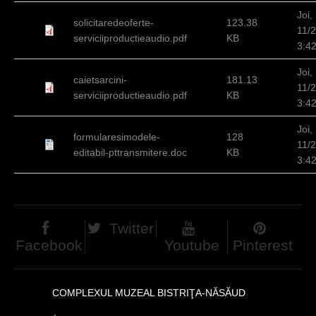
c
Joi,
solicitaredeoferte-
123.38
11/
i
serviciiproductieaudio.pdf
KB
3:4
Joi,
caietsarcini-
181.13
11/
serviciiproductieaudio.pdf
KB
3:4
Joi,
formularesimodele-
128
11/
editabil-pttransmitere.doc
KB
3:4
Twitter
Facebook
Youtube
Pinterest
COMPLEXUL MUZEAL BISTRIŢA-NĂSĂUD