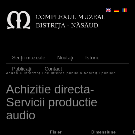
Jump to navigation
Secţii muzeale
Noutăţi
Istoric
Publicaţii
Contact
Acasă
»
Informaţii de interes public
»
Achiziţii publice
E
Achizitie directa-
ş
Servicii productie
t
i
audio
a
i
Fisier
Dimensiune