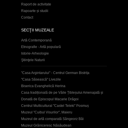
Raport de activitate
Rapoarte și studii
Contact
SECŢII MUZEALE
Artă Contemporană
Etnografie - Artă populară
Istorie-Arheologie
Ştiinţele Naturii
"Casa Argintarului" - Centrul German Bistrița
"Casa Săsească" Livezile
Biserica Evanghelică Herina
Casa tradițională de pe Văile Țibleșului Amenajată și
Donată de Episcopul Macarie Drăgoi
Centrul Multicultural "Castel Teleki" Posmuș
Muzeul "Cuibul Visurilor", Maieru
Muzeul de artă comparată Sângeorz Băi
Muzeul Grăniceresc Năsăudean