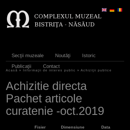
Jump to navigation
Secţii muzeale
Noutăţi
Istoric
Publicaţii
Contact
Acasă
»
Informaţii de interes public
»
Achiziţii publice
E
Achizitie directa
ş
Pachet articole
t
i
curatenie -oct.2019
a
i
Fisier
Dimensiune
Data