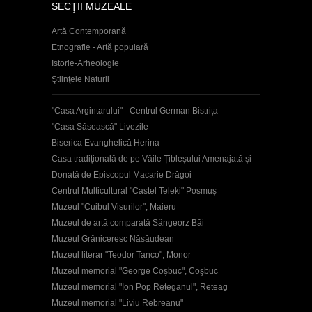
SECŢII MUZEALE
Artă Contemporană
Etnografie - Artă populară
Istorie-Arheologie
Ştiinţele Naturii
"Casa Argintarului" - Centrul German Bistrița
"Casa Săsească" Livezile
Biserica Evanghelică Herina
Casa tradițională de pe Văile Țibleșului Amenajată și
Donată de Episcopul Macarie Drăgoi
Centrul Multicultural "Castel Teleki" Posmuș
Muzeul "Cuibul Visurilor", Maieru
Muzeul de artă comparată Sângeorz Băi
Muzeul Grăniceresc Năsăudean
Muzeul literar "Teodor Tanco", Monor
Muzeul memorial "George Coşbuc", Coşbuc
Muzeul memorial "Ion Pop Reteganul", Reteag
Muzeul memorial "Liviu Rebreanu"