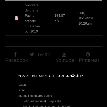
c
Solicitare
de oferte
i
Lun,
Pachet
164.87
10/14/2019
articole
KB
10:26am
curatenie-
oct.2019
Twitter
Facebook
Youtube
Pinterest
COMPLEXUL MUZEAL BISTRIŢA-NĂSĂUD
Acasa
Istoric
Informatii de interes public
Solicitare informații. Legislație
Buletinul Informativ (Legea 544/2001)