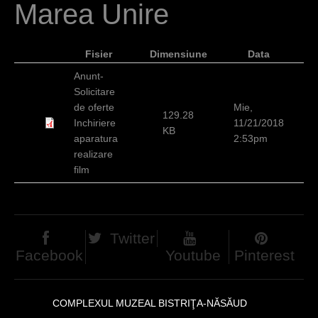
Marea Unire
c
i
Fisier
Dimensiune
Data
Anunt-
Solicitare
de oferte
Mie,
129.28
Inchiriere
11/21/2018
KB
aparatura
2:53pm
realizare
film
Twitter
Facebook
Youtube
Pinterest
COMPLEXUL MUZEAL BISTRIŢA-NĂSĂUD