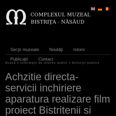
Jump to navigation
Secţii muzeale
Noutăţi
Istoric
Publicaţii
Contact
Acasă
»
Informaţii de interes public
»
Achiziţii publice
E
Achzitie directa-
ş
servicii inchiriere
t
i
aparatura realizare film
a
proiect Bistritenii si
i