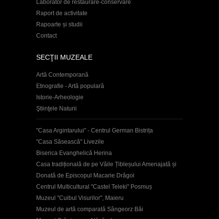
Laborator de restaurare-conservare
Raport de activitate
Rapoarte și studii
Contact
SECŢII MUZEALE
Artă Contemporană
Etnografie - Artă populară
Istorie-Arheologie
Ştiinţele Naturii
"Casa Argintarului" - Centrul German Bistrița
"Casa Săsească" Livezile
Biserica Evanghelică Herina
Casa tradițională de pe Văile Țibleșului Amenajată și
Donată de Episcopul Macarie Drăgoi
Centrul Multicultural "Castel Teleki" Posmuș
Muzeul "Cuibul Visurilor", Maieru
Muzeul de artă comparată Sângeorz Băi