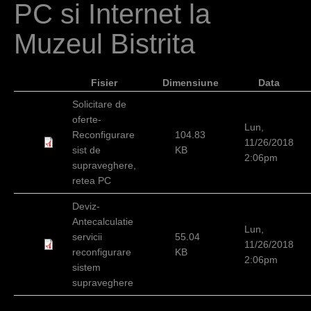
PC si Internet la
c
i
Muzeul Bistrita
Fisier
Dimensiune
Data
Solicitare de
oferte-
Lun,
Reconfigurare
104.83
11/26/2018
sist de
KB
2:06pm
supraveghere,
retea PC
Deviz-
Antecalculatie
Lun,
servicii
55.04
11/26/2018
reconfigurare
KB
2:06pm
sistem
supraveghere