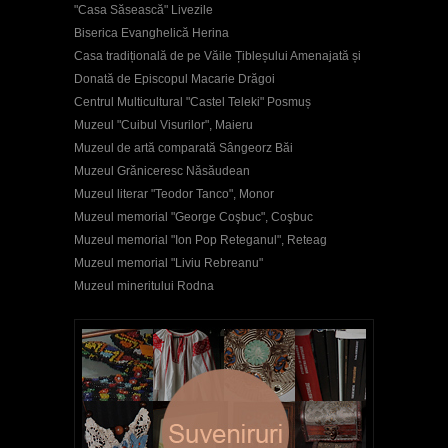
"Casa Săsească" Livezile
Biserica Evanghelică Herina
Casa tradițională de pe Văile Țibleșului Amenajată și
Donată de Episcopul Macarie Drăgoi
Centrul Multicultural "Castel Teleki" Posmuș
Muzeul "Cuibul Visurilor", Maieru
Muzeul de artă comparată Sângeorz Băi
Muzeul Grăniceresc Năsăudean
Muzeul literar "Teodor Tanco", Monor
Muzeul memorial "George Coşbuc", Coşbuc
Muzeul memorial "Ion Pop Reteganul", Reteag
Muzeul memorial "Liviu Rebreanu"
Muzeul mineritului Rodna