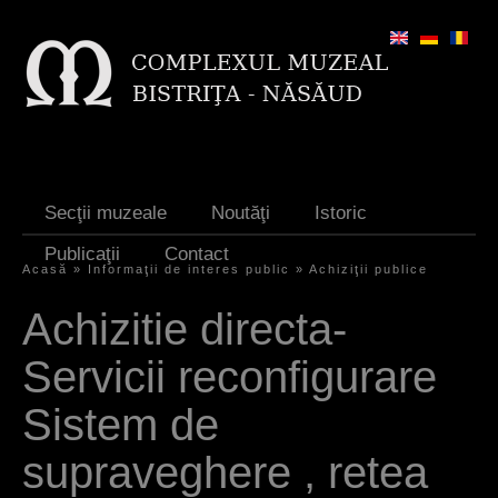
Jump to navigation
Secţii muzeale
Noutăţi
Istoric
Publicaţii
Contact
Acasă
»
Informaţii de interes public
»
Achiziţii publice
E
Achizitie directa-
ş
Servicii reconfigurare
t
i
Sistem de
a
supraveghere , retea
i