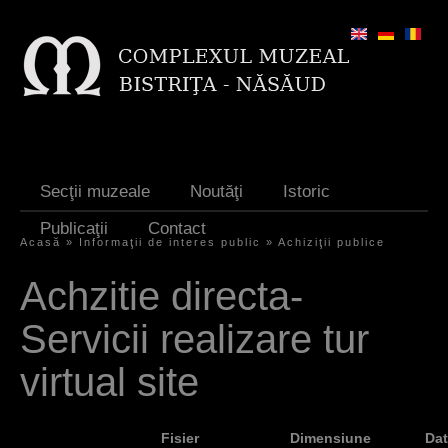
Jump to navigation
Secţii muzeale
Noutăţi
Istoric
Publicaţii
Contact
Acasă
»
Informaţii de interes public
»
Achiziţii publice
E
Achzitie directa-
ş
Servicii realizare tur
t
i
virtual site
a
i
Fisier
Dimensiune
Dat