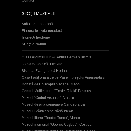
Contact
SECŢII MUZEALE
Artă Contemporană
Etnografie - Artă populară
Istorie-Arheologie
Ştiinţele Naturii
"Casa Argintarului" - Centrul German Bistrița
"Casa Săsească" Livezile
Biserica Evanghelică Herina
Casa tradițională de pe Văile Țibleșului Amenajată și
Donată de Episcopul Macarie Drăgoi
Centrul Multicultural "Castel Teleki" Posmuș
Muzeul "Cuibul Visurilor", Maieru
Muzeul de artă comparată Sângeorz Băi
Muzeul Grăniceresc Năsăudean
Muzeul literar "Teodor Tanco", Monor
Muzeul memorial "George Coşbuc", Coşbuc