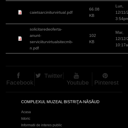
c
Lun,
66.08
caietsarciniturvirtual.pdf
12/11/
i
KB
3:54p
solicitaredeoferta-
Mar,
anunt-
102
12/12/
serviciiturvirtualsitecmb-
KB
10:17
n.pdf
Twitter
Facebook
Youtube
Pinterest
COMPLEXUL MUZEAL BISTRIŢA-NĂSĂUD
Acasa
Istoric
Informatii de interes public