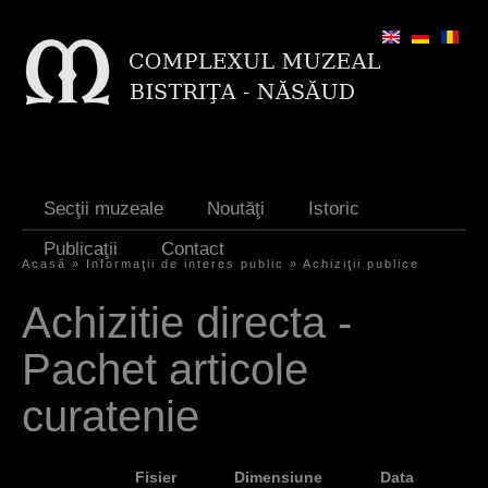
Jump to navigation
Secţii muzeale
Noutăţi
Istoric
Publicaţii
Contact
Acasă
»
Informaţii de interes public
»
Achiziţii publice
E
Achizitie directa -
ş
Pachet articole
t
i
curatenie
a
i
Fisier
Dimensiune
Data