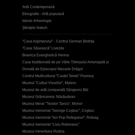
Artă Contemporană
Etnografie - Artă populară
Istorie-Arheologie
Ştiinţele Naturii
"Casa Argintarului" - Centrul German Bistrița
"Casa Săsească" Livezile
Biserica Evanghelică Herina
Casa tradițională de pe Văile Țibleșului Amenajată și
Donată de Episcopul Macarie Drăgoi
Centrul Multicultural "Castel Teleki" Posmuș
Muzeul "Cuibul Visurilor", Maieru
Muzeul de artă comparată Sângeorz Băi
Muzeul Grăniceresc Năsăudean
Muzeul literar "Teodor Tanco", Monor
Muzeul memorial "George Coşbuc", Coşbuc
Muzeul memorial "Ion Pop Reteganul", Reteag
Muzeul memorial "Liviu Rebreanu"
Muzeul mineritului Rodna