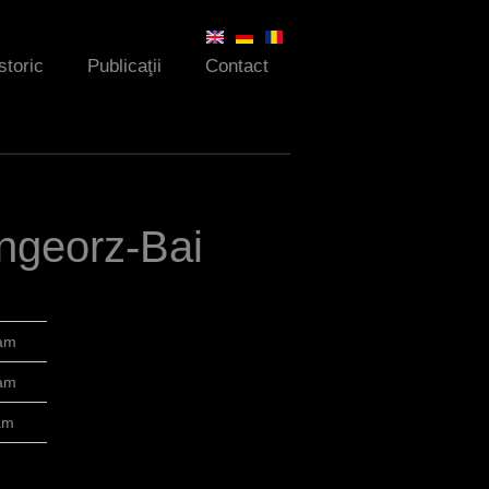
storic
Publicaţii
Contact
angeorz-Bai
0am
0am
am