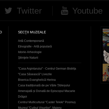
Twitter
Youtube
D
SECŢII MUZEALE
Artă Contemporană
Etnografie - Artă populară
Istorie-Arheologie
Ştiinţele Naturii
"Casa Argintarului" - Centrul German Bistrița
"Casa Săsească" Livezile
Biserica Evanghelică Herina
Casa tradițională de pe Văile Țibleșului
Amenajată și Donată de Episcopul Macarie
Drăgoi
Centrul Multicultural "Castel Teleki" Posmuș
Muzeul "Cuibul Visurilor", Maieru