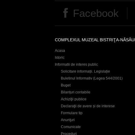
Facebook
COMPLEXUL MUZEAL BISTRIŢA-NĂSĂU
Acasa
Istoric
Informatii de interes public
Solicitare informații. Legislație
Buletinul Informativ (Legea 544/2001)
Buget
Bilanțuri contabile
Achiziţii publice
Declaraţii de avere și de interese
Formulare tip
Anunţuri
Comunicate
Proceduri