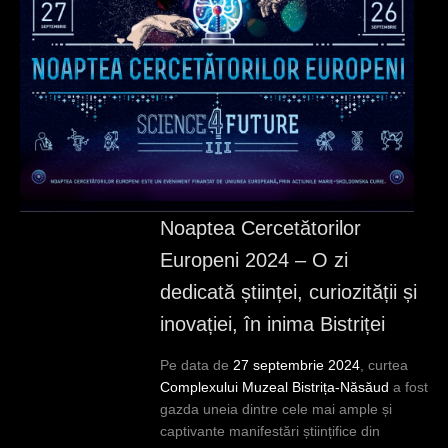
c
i
Noaptea Cercetătorilor
Europeni 2024 – O zi
dedicată științei, curiozității și
inovației, în inima Bistriței
Pe data de
27 septembrie 2024
, curtea
Complexului Muzeal Bistrița-Năsăud
a fost
gazda uneia dintre cele mai ample și
captivante manifestări științifice din