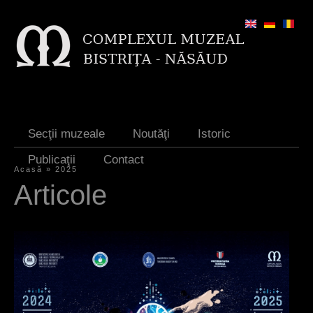
Jump to navigation
Secţii muzeale
Noutăţi
Istoric
Publicaţii
Contact
Acasă
»
2025
E
Articole
ş
t
i
a
i