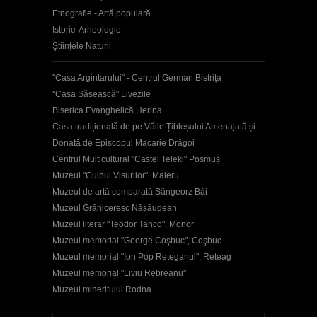
Etnografie - Artă populară
Istorie-Arheologie
Ştiinţele Naturii
"Casa Argintarului" - Centrul German Bistrița
"Casa Săsească" Livezile
Biserica Evanghelică Herina
Casa tradițională de pe Văile Țibleșului Amenajată și
Donată de Episcopul Macarie Drăgoi
Centrul Multicultural "Castel Teleki" Posmuș
Muzeul "Cuibul Visurilor", Maieru
Muzeul de artă comparată Sângeorz Băi
Muzeul Grăniceresc Năsăudean
Muzeul literar "Teodor Tanco", Monor
Muzeul memorial "George Coşbuc", Coşbuc
Muzeul memorial "Ion Pop Reteganul", Reteag
Muzeul memorial "Liviu Rebreanu"
Muzeul mineritului Rodna