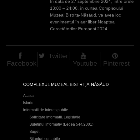
În data de 27 septembrie 2024, între orele
13:00 – 24:00, în curtea Complexului
Muzeal Bistrița-Năsăud, va avea loc
evenimentul în aer liber Noaptea
Cercetătorilor Europeni 2024.
Twitter
Facebook
Youtube
Pinterest
COMPLEXUL MUZEAL BISTRIŢA-NĂSĂUD
Acasa
Istoric
Informatii de interes public
Solicitare informații. Legislație
Buletinul Informativ (Legea 544/2001)
Buget
Bilanțuri contabile