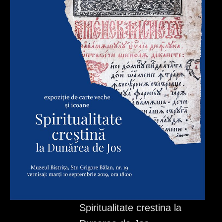
c
i
Spiritualitate crestina la