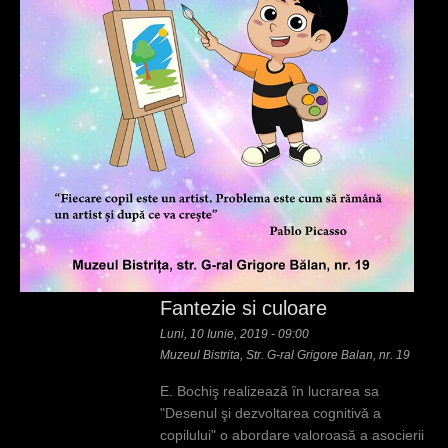
Fantezie si culoare
Luni, 10 Iunie, 2019 - 09:00
Muzeul Bistrita, Str. G-ral Grigore Balan, nr. 19
E. Bochiş realizează ȋn lucrarea sa
"Desenul şi dezvoltarea cognitivă a
copilului" o abordare valoroasă a asocierii