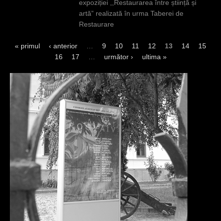
expoziției ,,Restaurarea între știință și
artă” realizată în urma Taberei de
Restaurare
« primul
‹ anterior
…
9
10
11
12
13
14
15
P
16
17
…
următor ›
ultima »
a
g
i
n
i