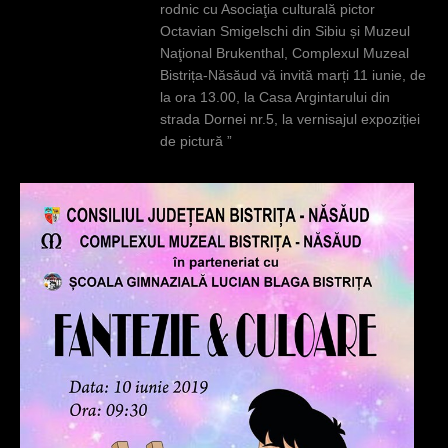
rodnic cu Asociaţia culturală pictor
Octavian Smigelschi din Sibiu și Muzeul
Naţional Brukenthal, Complexul Muzeal
Bistrița-Năsăud vă invită marți 11 iunie, de
la ora 13.00, la Casa Argintarului din
strada Dornei nr.5, la vernisajul expoziției
de pictură ”