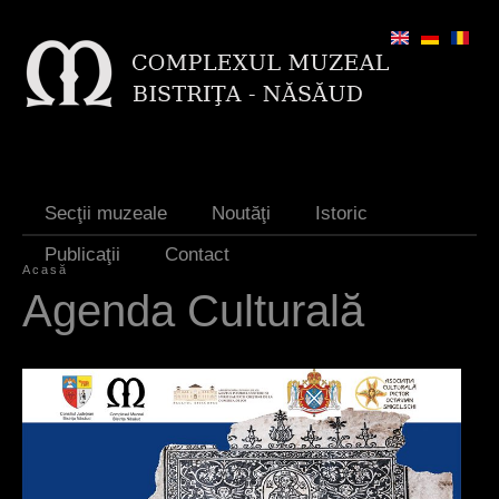
Jump to navigation
Secţii muzeale
Noutăţi
Istoric
Publicaţii
Contact
Acasă
E
Agenda Culturală
ş
t
i
a
i