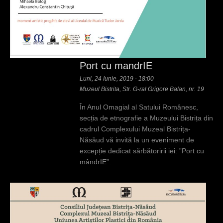
Port cu mandrIE
Luni, 24 Iunie, 2019 - 18:00
Muzeul Bistrita, Str. G-ral Grigore Balan, nr. 19
În Anul Omagial al Satului Românesc,
secția de etnografie a Muzeului Bistrița din
cadrul Complexului Muzeal Bistrița-
Năsăud vă invită la un eveniment de
excepție dedicat sărbătoririi iei: ”Port cu
mândrIE”.