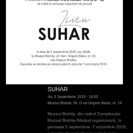
SUHAR
Joi, 5 Septembrie, 2019 - 18:00
Muzeul Bistrita, Str. G-ral Grigore Balan, nr. 19
Muzeul Bistrița, din cadrul Complexului
Muzeal Bistrița-Năsăud organizează, în
perioada 5 septembrie -7 octombrie 2019,