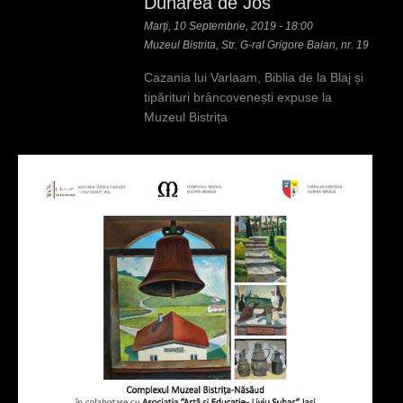
Dunarea de Jos
Marţi, 10 Septembrie, 2019 - 18:00
Muzeul Bistrita, Str. G-ral Grigore Balan, nr. 19
Cazania lui Varlaam, Biblia de la Blaj și
tipărituri brâncovenești expuse la
Muzeul Bistrița