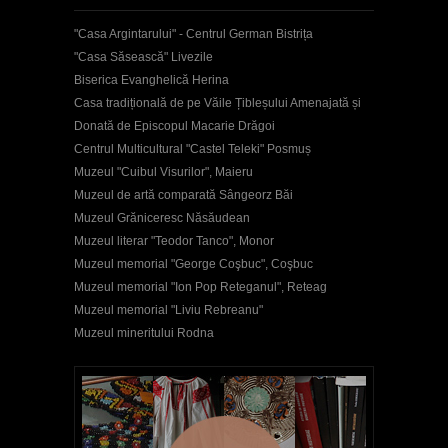
"Casa Argintarului" - Centrul German Bistrița
"Casa Săsească" Livezile
Biserica Evanghelică Herina
Casa tradițională de pe Văile Țibleșului Amenajată și
Donată de Episcopul Macarie Drăgoi
Centrul Multicultural "Castel Teleki" Posmuș
Muzeul "Cuibul Visurilor", Maieru
Muzeul de artă comparată Sângeorz Băi
Muzeul Grăniceresc Năsăudean
Muzeul literar "Teodor Tanco", Monor
Muzeul memorial "George Coşbuc", Coşbuc
Muzeul memorial "Ion Pop Reteganul", Reteag
Muzeul memorial "Liviu Rebreanu"
Muzeul mineritului Rodna