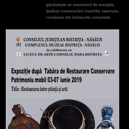
găzduiește un eveniment de excepție,
dedicat comemorării martirilor neamului
românesc din închisorile comuniste.