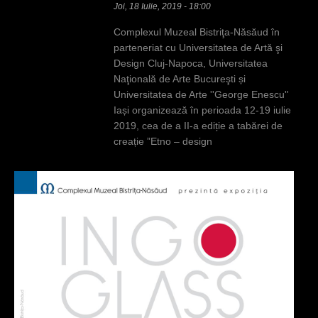
Joi, 18 Iulie, 2019 - 18:00
Complexul Muzeal Bistriţa-Năsăud în
parteneriat cu Universitatea de Artă şi
Design Cluj-Napoca, Universitatea
Naţională de Arte Bucureşti și
Universitatea de Arte ''George Enescu''
Iași organizează în perioada 12-19 iulie
2019, cea de a II-a ediție a tabărei de
creație ”Etno – design