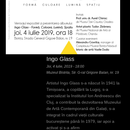
Ingo Glass
Joi, 4 Iulie, 2019 - 18:00
Muzeul Bistrita, Str. G-ral Grigore Balan, nr. 19
Artistul Ingo Glass s-a născut în 1941 la
Timișoara, a copilărit la Lugoj, s-a
specializat la Institutul Ion Andreescu din
Cluj, a contribuit la dezvoltarea Muzeului
de Artă Contemporană din Galați, s-a
integrat în cadrul vieții culturale
bucureștene până în 1979, iar apoi a
activat și s-a afirm