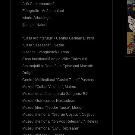
Artă Contemporană
Etnografie - Artă populară
Istorie-Arheologie
Ştiinţele Naturii
"Casa Argintarului" - Centrul German Bistrița
"Casa Săsească" Livezile
Biserica Evanghelică Herina
Casa tradițională de pe Văile Țibleșului
Amenajată și Donată de Episcopul Macarie
Drăgoi
Centrul Multicultural "Castel Teleki" Posmuș
Muzeul "Cuibul Visurilor", Maieru
Muzeul de artă comparată Sângeorz Băi
Muzeul Grăniceresc Năsăudean
Muzeul literar "Teodor Tanco", Monor
Muzeul memorial "George Coşbuc", Coşbuc
Muzeul memorial "Ion Pop Reteganul", Reteag
Muzeul memorial "Liviu Rebreanu"