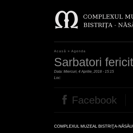
Acasă
»
Agenda
E
Sarbatori ferici
ş
Data:
Miercuri, 4 Aprilie, 2018 - 15:15
t
Loc:
i
Facebook
a
i
c
COMPLEXUL MUZEAL BISTRIŢA-NĂSĂU
i