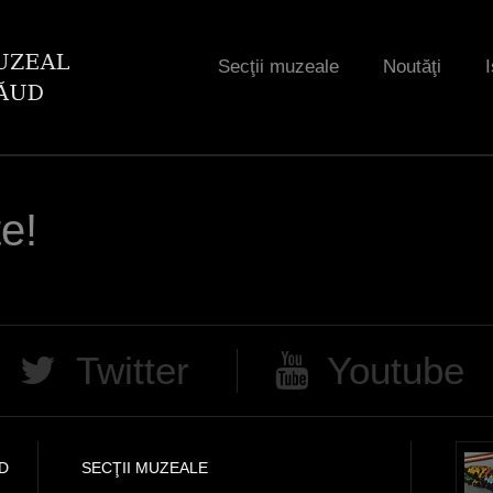
Jump to navigation
Secţii muzeale
Noutăţi
I
te!
Twitter
Youtube
D
SECŢII MUZEALE