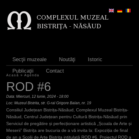
Jump to navigation
Secţii muzeale
Noutăţi
Istoric
Publicaţii
Contact
Acasă
»
Agenda
E
ROD #6
ş
Data:
Miercuri, 12 Iunie, 2024 - 18:00
t
Loc: Muzeul Bistrita, str. G-ral Grigore Balan, nr. 19
Consiliul Județean Bistrița-Năsăud, Complexul Muzeal Bistrița-
i
Năsăud, Centrul Județean pentru Cultură Bistrița-Năsăud prin
a
Serviciul de pregătire și perfecționare artistică „Școala de Arte și
Meserii” Bistrița are bucuria de a vă invita la: Expoziția de final
i
de an a Școlii de Arte Bistrița intitulată ROD #6. Proiectul ROD a