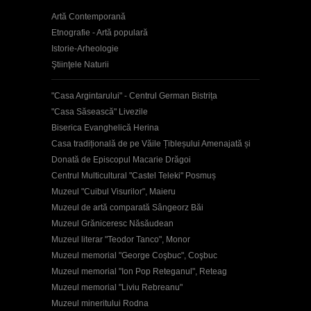
Artă Contemporană
Etnografie - Artă populară
Istorie-Arheologie
Ştiinţele Naturii
"Casa Argintarului" - Centrul German Bistrița
"Casa Săsească" Livezile
Biserica Evanghelică Herina
Casa tradițională de pe Văile Țibleșului Amenajată și
Donată de Episcopul Macarie Drăgoi
Centrul Multicultural "Castel Teleki" Posmuș
Muzeul "Cuibul Visurilor", Maieru
Muzeul de artă comparată Sângeorz Băi
Muzeul Grăniceresc Năsăudean
Muzeul literar "Teodor Tanco", Monor
Muzeul memorial "George Coşbuc", Coşbuc
Muzeul memorial "Ion Pop Reteganul", Reteag
Muzeul memorial "Liviu Rebreanu"
Muzeul mineritului Rodna