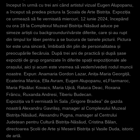
c
început în urmă cu trei ani când artistul vizual Eugen Alupopanu,
a început să predea pictura la Școala de Arte Bistrița. Expoziția
i
ce urmează să fie vernisată miercuri, 12 iunie 2024, începând
cu ora 18 la Complexul Muzeal Bistrița-Năsăud aduce pe
simeze artiști cu backgrounduri/vârste diferite, care și-au rupt
din timpul lor liber pentru a se bucura de tainele picturii. Pictura
lor este una sinceră, îmbibată din plin de personalitatea și
preocupările fiecăruia. După trei ani de practică și după șase
expoziții de grup organizate în diferite spații expoziționale ale
orașului, aici și acum este vremea să vedem/vedeți rodul muncii
noastre. Expun: Anamaria Gordon Lazar, Anița-Maria Georgiță,
Ecaterina Marica, Ella Avram, Eugen Alupopanu, eLFIarmaroc,
Maria Păvăluc Kovacs, Maria Ujică, Raluca Deac, Roxana
Frâncu, Ruxanda Andresi, Tiberiu Budecan.
Expoziția va fi vernisată în Sala „Grigore Bradea” de gazda
noastră Alexandru Gavrilaș, manager al Complexului Muzeal
Bistrița-Năsăud, Alexandru Pugna, manager al Centrului
Județean pentru Cultură Bistrița-Năsăud, Cristina Bălan,
directoarea Școlii de Arte și Meserii Bistrița și Vasile Duda, istoric
de artă.