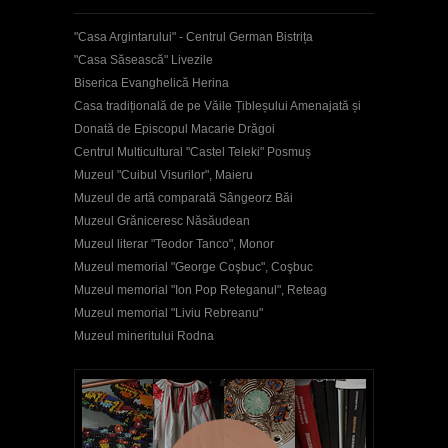
"Casa Argintarului" - Centrul German Bistrița
"Casa Săsească" Livezile
Biserica Evanghelică Herina
Casa tradițională de pe Văile Țibleșului Amenajată și
Donată de Episcopul Macarie Drăgoi
Centrul Multicultural "Castel Teleki" Posmuș
Muzeul "Cuibul Visurilor", Maieru
Muzeul de artă comparată Sângeorz Băi
Muzeul Grăniceresc Năsăudean
Muzeul literar "Teodor Tanco", Monor
Muzeul memorial "George Coşbuc", Coşbuc
Muzeul memorial "Ion Pop Reteganul", Reteag
Muzeul memorial "Liviu Rebreanu"
Muzeul mineritului Rodna