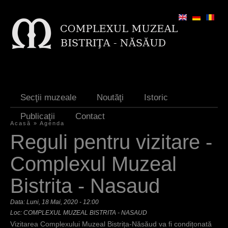
Jump to navigation
Secţii muzeale
Noutăţi
Istoric
Publicaţii
Contact
Acasă
»
Agenda
E
Reguli pentru vizitare -
ş
Complexul Muzeal
t
Bistrita - Nasaud
i
a
Data:
Luni, 18 Mai, 2020 - 12:00
Loc: COMPLEXUL MUZEAL BISTRITA - NASAUD
i
Vizitarea Complexului Muzeal Bistrița-Năsăud va fi condițonată