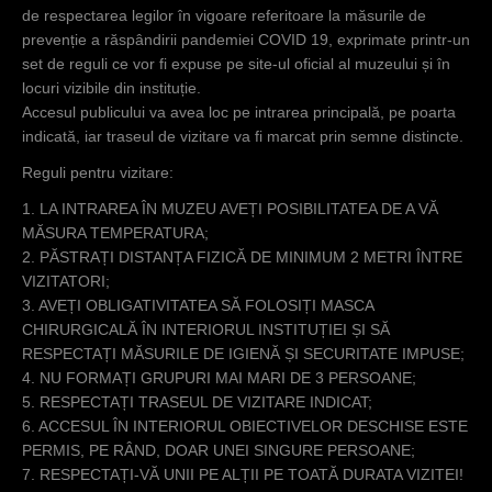
de respectarea legilor în vigoare referitoare la măsurile de
c
prevenție a răspândirii pandemiei COVID 19, exprimate printr-un
i
set de reguli ce vor fi expuse pe site-ul oficial al muzeului și în
locuri vizibile din instituție.
Accesul publicului va avea loc pe intrarea principală, pe poarta
indicată, iar traseul de vizitare va fi marcat prin semne distincte.
Reguli pentru vizitare:
1. LA INTRAREA ÎN MUZEU AVEȚI POSIBILITATEA DE A VĂ
MĂSURA TEMPERATURA;
2. PĂSTRAȚI DISTANȚA FIZICĂ DE MINIMUM 2 METRI ÎNTRE
VIZITATORI;
3. AVEȚI OBLIGATIVITATEA SĂ FOLOSIȚI MASCA
CHIRURGICALĂ ÎN INTERIORUL INSTITUȚIEI ȘI SĂ
RESPECTAȚI MĂSURILE DE IGIENĂ ȘI SECURITATE IMPUSE;
4. NU FORMAȚI GRUPURI MAI MARI DE 3 PERSOANE;
5. RESPECTAȚI TRASEUL DE VIZITARE INDICAT;
6. ACCESUL ÎN INTERIORUL OBIECTIVELOR DESCHISE ESTE
PERMIS, PE RÂND, DOAR UNEI SINGURE PERSOANE;
7. RESPECTAȚI-VĂ UNII PE ALȚII PE TOATĂ DURATA VIZITEI!